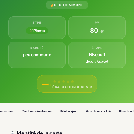
PEU COMMUNE
TYPE
PV
80
Plante
HP
RARETÉ
ÉTAPE
peu commune
Niveau 1
depuis Aspicot
★
★
★
★
★
—
/10
ÉVALUATION À VENIR
ersions
Cartes similaires
Méta-jeu
Prix & marché
Illustra
Identité de la carte