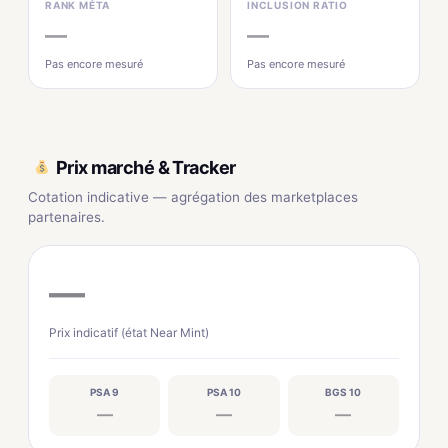
RANK MÉTA
INCLUSION RATIO
—
—
Pas encore mesuré
Pas encore mesuré
Prix marché & Tracker
Cotation indicative — agrégation des marketplaces
partenaires.
—
Prix indicatif (état Near Mint)
PSA 9
PSA 10
BGS 10
—
—
—