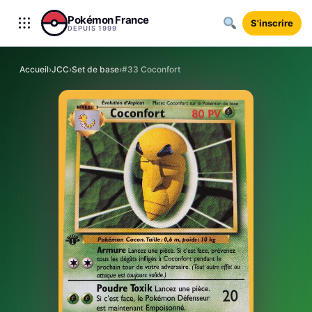
Aller au contenu
Pokémon France
S'inscrire
DEPUIS 1999
Accueil
›
JCC
›
Set de base
›
#33 Coconfort