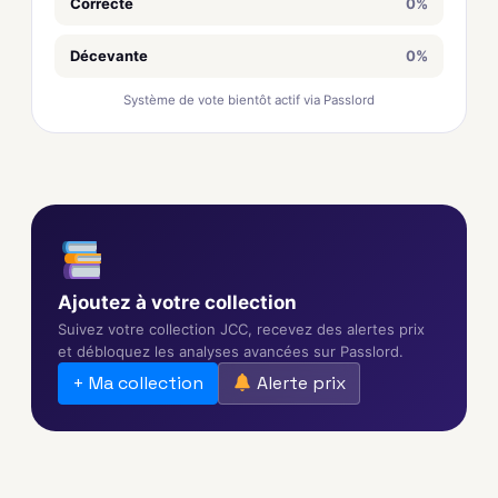
Correcte
0%
Décevante
0%
Système de vote bientôt actif via Passlord
Ajoutez à votre collection
Suivez votre collection JCC, recevez des alertes prix
et débloquez les analyses avancées sur Passlord.
+ Ma collection
Alerte prix