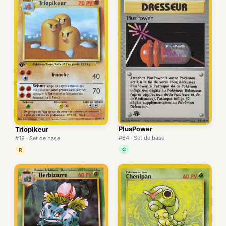
PlusPower
Triopikeur
#84 · Set de base
#19 · Set de base
C
R