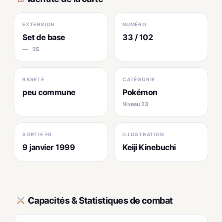
EXTENSION
NUMÉRO
Set de base
33 / 102
— · BS
RARETÉ
CATÉGORIE
peu commune
Pokémon
Niveau 23
SORTIE FR
ILLUSTRATION
9 janvier 1999
Keiji Kinebuchi
Capacités & Statistiques de combat