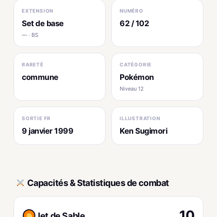
EXTENSION
NUMÉRO
Set de base
62 / 102
— · BS
RARETÉ
CATÉGORIE
commune
Pokémon
Niveau 12
SORTIE FR
ILLUSTRATION
9 janvier 1999
Ken Sugimori
Capacités & Statistiques de combat
10
Jet de Sable