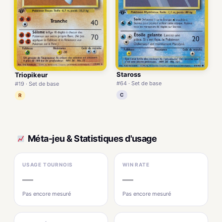
Staross
Triopikeur
#64 · Set de base
#19 · Set de base
C
R
Méta-jeu & Statistiques d'usage
USAGE TOURNOIS
WIN RATE
—
—
Pas encore mesuré
Pas encore mesuré