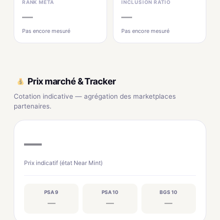
RANK MÉTA
INCLUSION RATIO
—
—
Pas encore mesuré
Pas encore mesuré
Prix marché & Tracker
Cotation indicative — agrégation des marketplaces
partenaires.
—
Prix indicatif (état Near Mint)
PSA 9
PSA 10
BGS 10
—
—
—