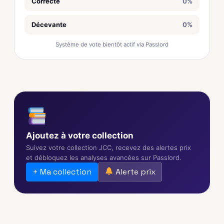
Correcte
0%
Décevante
0%
Système de vote bientôt actif via Passlord
Ajoutez à votre collection
Suivez votre collection JCC, recevez des alertes prix
et débloquez les analyses avancées sur Passlord.
+ Ma collection
Alerte prix