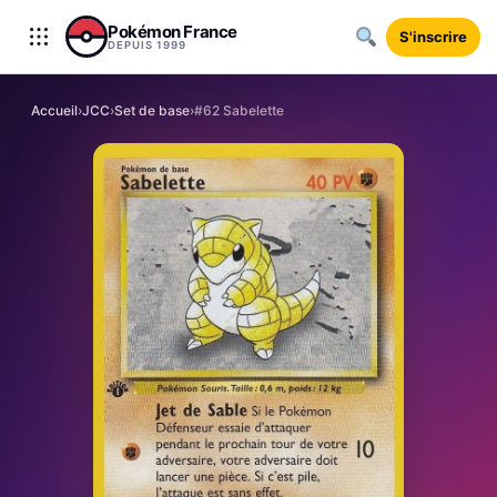
Aller au contenu
Pokémon France
S'inscrire
DEPUIS 1999
Accueil
›
JCC
›
Set de base
›
#62 Sabelette