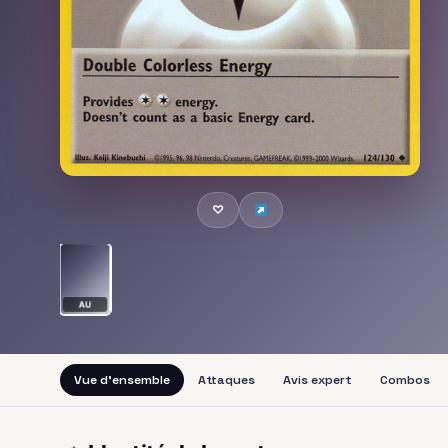
♡
AU
Vue d'ensemble
Attaques
Avis expert
Combos