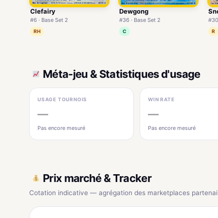
Clefairy
Dewgong
Sn
#6 · Base Set 2
#36 · Base Set 2
#30
RH
C
R
Méta-jeu & Statistiques d'usage
USAGE TOURNOIS
WIN RATE
—
—
Pas encore mesuré
Pas encore mesuré
Prix marché & Tracker
Cotation indicative — agrégation des marketplaces partenai