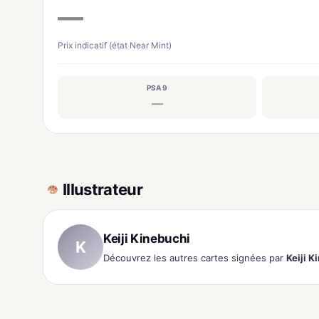
—
Prix indicatif (état Near Mint)
PSA 9
—
Illustrateur
Keiji Kinebuchi
K
Découvrez les autres cartes signées par
Keiji K