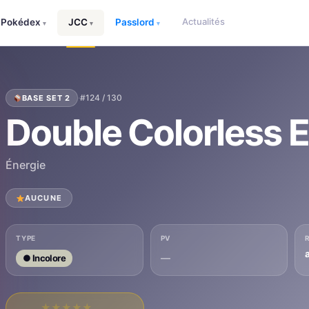
Actualités
Pokédex
JCC
Passlord
▾
▾
▾
·
#124 / 130
BASE SET 2
Double Colorless 
Énergie
AUCUNE
TYPE
PV
—
● Incolore
★
★
★
★
★