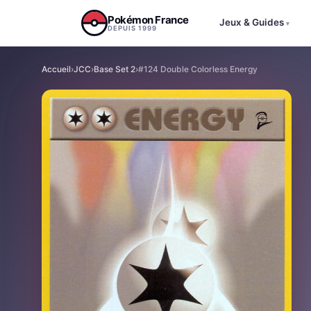
Aller au contenu
Pokémon France
Jeux & Guides
▾
DEPUIS 1999
Accueil
›
JCC
›
Base Set 2
›
#124 Double Colorless Energy