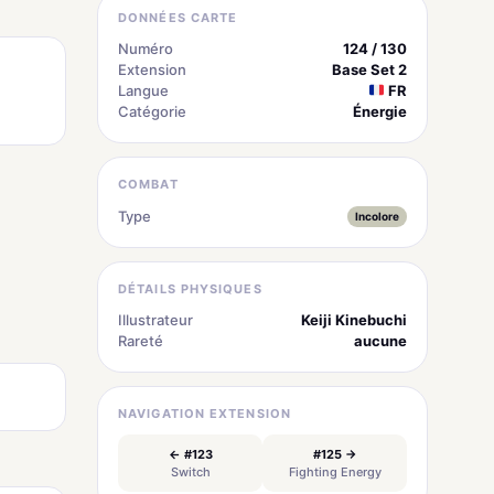
DONNÉES CARTE
Numéro
124 / 130
Extension
Base Set 2
Langue
FR
Catégorie
Énergie
COMBAT
Type
Incolore
DÉTAILS PHYSIQUES
Illustrateur
Keiji Kinebuchi
Rareté
aucune
NAVIGATION EXTENSION
← #123
#125 →
Switch
Fighting Energy