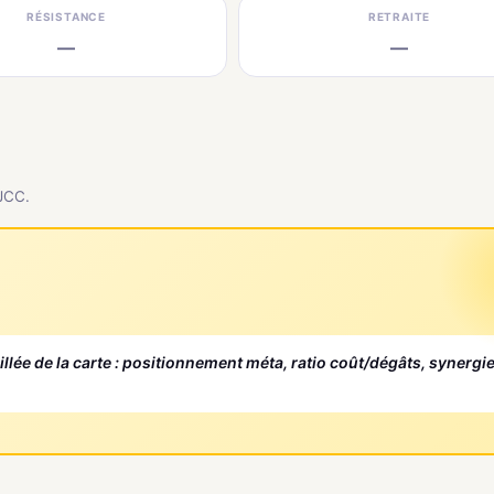
RÉSISTANCE
RETRAITE
—
—
 JCC.
aillée de la carte : positionnement méta, ratio coût/dégâts, synergi