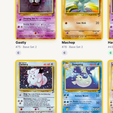
Gastly
Machop
Ha
#75 · Base Set 2
#78 · Base Set 2
#43
C
C
C