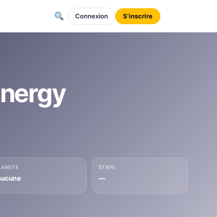
Connexion
S'inscrire
Energy
RARETÉ
ÉTAPE
aucune
—