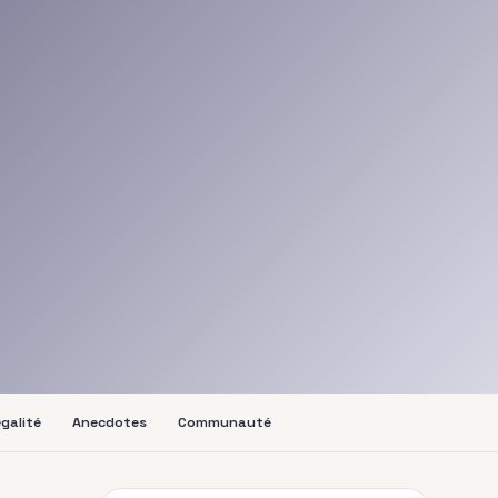
galité
Anecdotes
Communauté