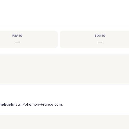
PSA 10
BGS 10
—
—
inebuchi
sur Pokemon-France.com.