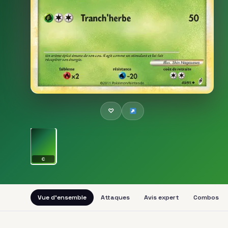
♡
C
Vue d'ensemble
Attaques
Avis expert
Combos