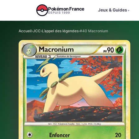
Aller au contenu
Pokémon France
Jeux & Guides
▾
DEPUIS 1999
Accueil
›
JCC
›
L’appel des légendes
›
#40 Macronium