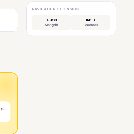
NAVIGATION EXTENSION
← #39
#41 →
Mangriff
Crocrodil
es-