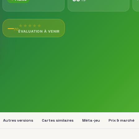
★
★
★
★
★
—
/10
ÉVALUATION À VENIR
Autres versions
Cartes similaires
Méta-jeu
Prix & marché