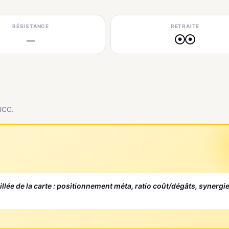
RÉSISTANCE
RETRAITE
—
●
●
 JCC.
aillée de la carte : positionnement méta, ratio coût/dégâts, synergi