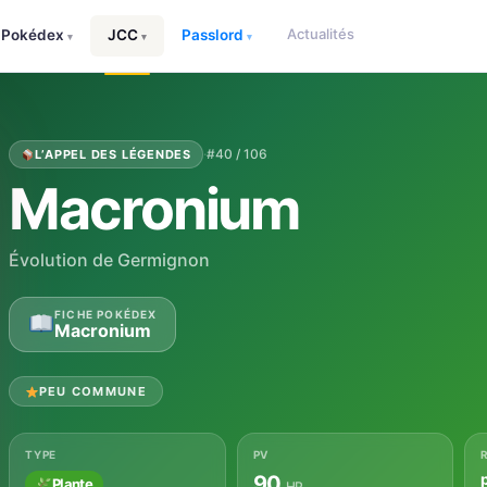
Actualités
Pokédex
JCC
Passlord
▾
▾
▾
·
#40 / 106
L’APPEL DES LÉGENDES
Macronium
Évolution de Germignon
FICHE POKÉDEX
Macronium
PEU COMMUNE
TYPE
PV
90
Plante
HP