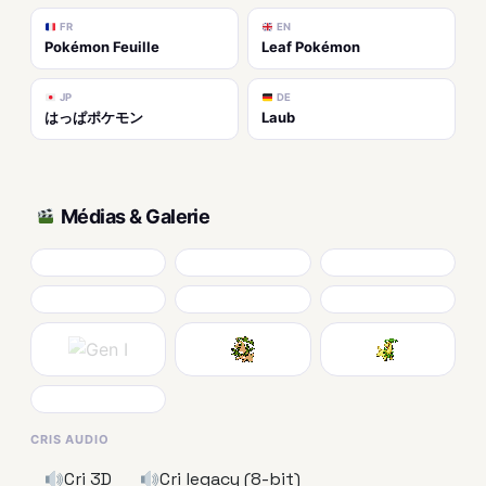
FR
EN
Pokémon Feuille
Leaf Pokémon
JP
DE
はっぱポケモン
Laub
Médias & Galerie
CRIS AUDIO
Cri 3D
Cri legacy (8-bit)