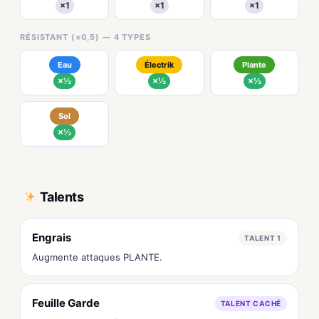
×1
×1
×1
RÉSISTANT (×0,5) — 4 TYPES
Eau
Électrik
Plante
×½
×½
×½
Sol
×½
Talents
Engrais
TALENT 1
Augmente attaques PLANTE.
Feuille Garde
TALENT CACHÉ