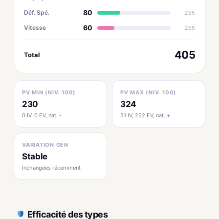
80
Déf. Spé.
255
60
Vitesse
255
405
Total
PV MIN (NIV. 100)
PV MAX (NIV. 100)
230
324
0 IV, 0 EV, nat. -
31 IV, 252 EV, nat. +
VARIATION GEN
Stable
Inchangées récemment
Efficacité des types