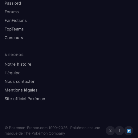
Passlord
Forums
FanFictions
TopTeams
Concours
À PROPOS
Notre histoire
L'équipe
Nous contacter
Mentions légales
Site officiel Pokémon
© Pokemon-France.com 1999–2026 · Pokémon est une
𝕏
f
marque de The Pokémon Company