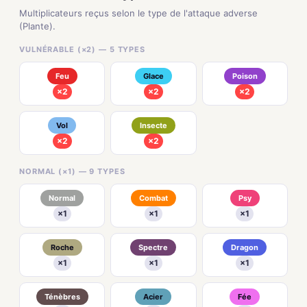
Multiplicateurs reçus selon le type de l'attaque adverse
(Plante).
VULNÉRABLE (×2) — 5 TYPES
Feu
Glace
Poison
×2
×2
×2
Vol
Insecte
×2
×2
NORMAL (×1) — 9 TYPES
Normal
Combat
Psy
×1
×1
×1
Roche
Spectre
Dragon
×1
×1
×1
Ténèbres
Acier
Fée