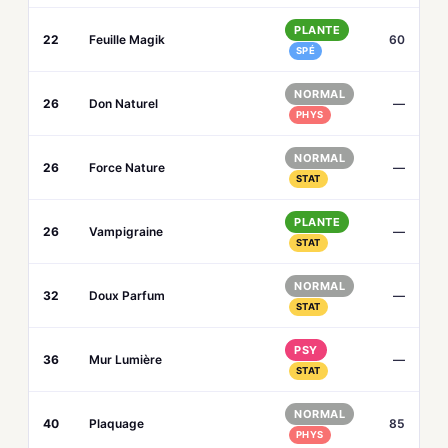
PLANTE
22
Feuille Magik
60
SPÉ
NORMAL
26
Don Naturel
—
PHYS
NORMAL
26
Force Nature
—
STAT
PLANTE
26
Vampigraine
—
STAT
NORMAL
32
Doux Parfum
—
STAT
PSY
36
Mur Lumière
—
STAT
NORMAL
40
Plaquage
85
PHYS