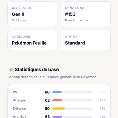
GÉNÉRATION
N° NATIONAL
Gen II
#153
Or / Argent
Pokédex national
CATÉGORIE
STATUT
Pokémon Feuille
Standard
Statistiques de base
Le total détermine la puissance globale d'un Pokémon.
60
PV
255
62
Attaque
255
80
Défense
255
63
Atq. Spé.
255