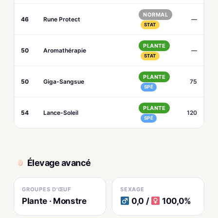
NORMAL
46
Rune Protect
—
STAT
PLANTE
50
Aromathérapie
—
STAT
PLANTE
50
Giga-Sangsue
75
SPÉ
PLANTE
54
Lance-Soleil
120
SPÉ
Élevage avancé
GROUPES D'ŒUF
SEXAGE
Plante · Monstre
0,0 /
100,0%