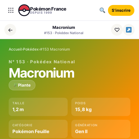
Aller au contenu
Pokémon France
S'inscrire
DEPUIS 1999
Macronium
←
♡
#153 · Pokédex National
Accueil
›
Pokédex
›
#153 Macronium
N° 153 · Pokédex National
Macronium
Plante
TAILLE
POIDS
1,2 m
15,8 kg
CATÉGORIE
GÉNÉRATION
Pokémon Feuille
Gen II