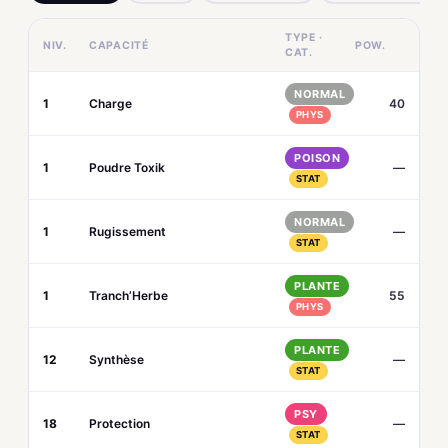
TYPE ·
NIV.
CAPACITÉ
POW.
CAT.
NORMAL
1
Charge
40
PHYS
POISON
1
Poudre Toxik
—
STAT
NORMAL
1
Rugissement
—
STAT
PLANTE
1
Tranch’Herbe
55
PHYS
PLANTE
12
Synthèse
—
STAT
PSY
18
Protection
—
STAT