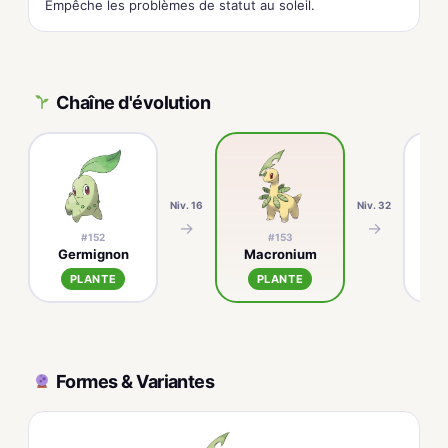
Empêche les problèmes de statut au soleil.
Chaîne d'évolution
Niv. 16
Niv. 32
→
→
#152
#153
Germignon
Macronium
M
PLANTE
PLANTE
Formes & Variantes