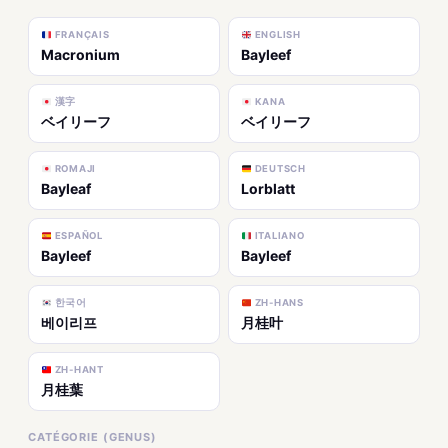
FRANÇAIS
ENGLISH
Macronium
Bayleef
漢字
KANA
ベイリーフ
ベイリーフ
ROMAJI
DEUTSCH
Bayleaf
Lorblatt
ESPAÑOL
ITALIANO
Bayleef
Bayleef
한국어
ZH-HANS
베이리프
月桂叶
ZH-HANT
月桂葉
CATÉGORIE (GENUS)