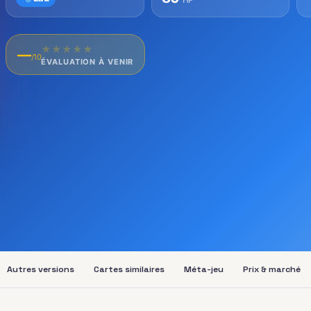
★
★
★
★
★
—
/10
ÉVALUATION À VENIR
Autres versions
Cartes similaires
Méta-jeu
Prix & marché