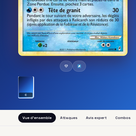
♡
C
Vue d'ensemble
Attaques
Avis expert
Combos