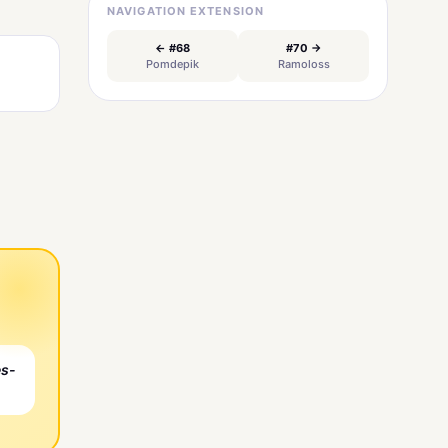
NAVIGATION EXTENSION
← #68
#70 →
Pomdepik
Ramoloss
es-