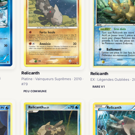
Relicanth
Relicanth
4
Platine : Vainqueurs Suprêmes · 2010 ·
EX : Légendes Oubliées · 2
#79
RARE V1
PEU COMMUNE