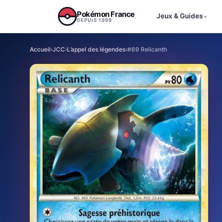
Aller au contenu
Pokémon France
Jeux & Guides
▾
DEPUIS 1999
Accueil
›
JCC
›
L’appel des légendes
›
#69 Relicanth