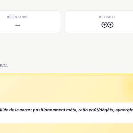
RÉSISTANCE
RETRAITE
—
●
●
 JCC.
aillée de la carte : positionnement méta, ratio coût/dégâts, synergi