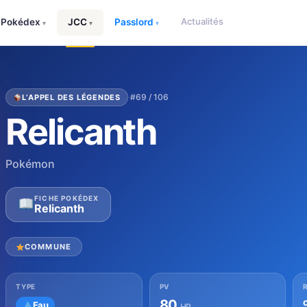
Actualités
Pokédex
JCC
Passlord
▾
▾
▾
·
#69 / 106
L’APPEL DES LÉGENDES
Relicanth
Pokémon
FICHE POKÉDEX
Relicanth
COMMUNE
TYPE
PV
80
Eau
HP