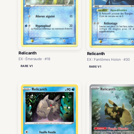
Relicanth
Relicanth
EX : Émeraude · #18
EX : Fantômes Holon · #30
RARE V1
RARE V1