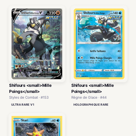
Shifours <small>Mille
Shifours <small>Mille
Poings</small>
Poings</small>
Styles de Combat · #153
Règne de Glace · #44
ULTRA RARE V1
HOLOGRAPHIQUE RARE