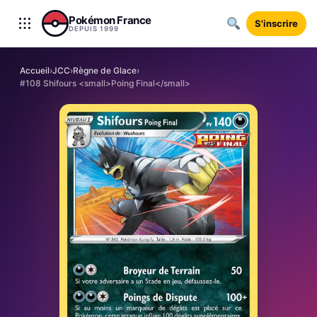
Aller au contenu
Pokémon France
S'inscrire
DEPUIS 1999
Accueil
›
JCC
›
Règne de Glace
›
#108 Shifours <small>Poing Final</small>