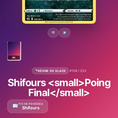
♡
RH
·
#108 / 233
RÈGNE DE GLACE
Shifours <small>Poing
Final</small>
FICHE POKÉDEX
Shifours