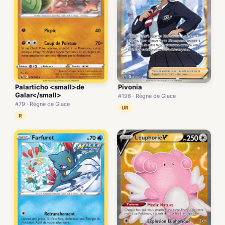
Palarticho <small>de
Pivonia
Galar</small>
#196 · Règne de Glace
#79 · Règne de Glace
UR
R