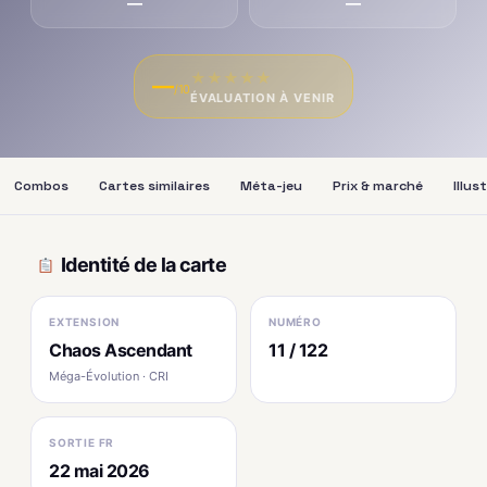
—
—
★
★
★
★
★
—
/10
ÉVALUATION À VENIR
Combos
Cartes similaires
Méta-jeu
Prix & marché
Illus
Identité de la carte
EXTENSION
NUMÉRO
Chaos Ascendant
11 / 122
Méga-Évolution · CRI
SORTIE FR
22 mai 2026