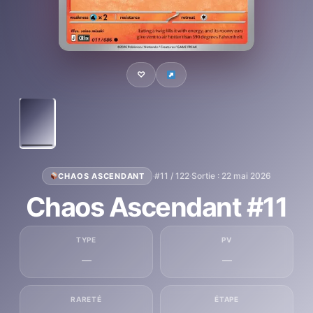
♡
·
#11 / 122
·
Sortie : 22 mai 2026
CHAOS ASCENDANT
Chaos Ascendant #11
TYPE
PV
—
—
RARETÉ
ÉTAPE