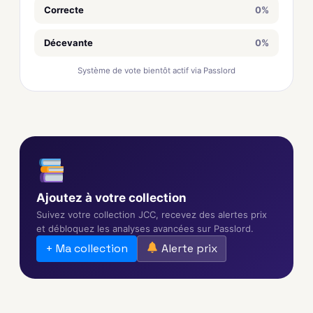
Correcte
0%
Décevante
0%
Système de vote bientôt actif via Passlord
Ajoutez à votre collection
Suivez votre collection JCC, recevez des alertes prix
et débloquez les analyses avancées sur Passlord.
+ Ma collection
Alerte prix