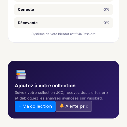
Correcte
0%
Décevante
0%
Système de vote bientôt actif via Passlord
Ajoutez à votre collection
Suivez votre collection JCC, recevez des alertes prix
et débloquez les analyses avancées sur Passlord.
+ Ma collection
Alerte prix