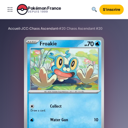
Aller au contenu
Pokémon France
S'inscrire
DEPUIS 1999
Accueil
›
JCC
›
Chaos Ascendant
›
#20 Chaos Ascendant #20