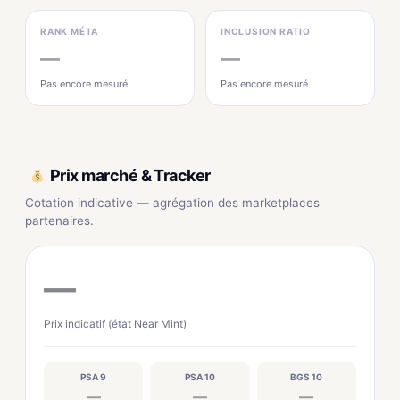
RANK MÉTA
INCLUSION RATIO
—
—
Pas encore mesuré
Pas encore mesuré
Prix marché & Tracker
Cotation indicative — agrégation des marketplaces
partenaires.
—
Prix indicatif (état Near Mint)
PSA 9
PSA 10
BGS 10
—
—
—