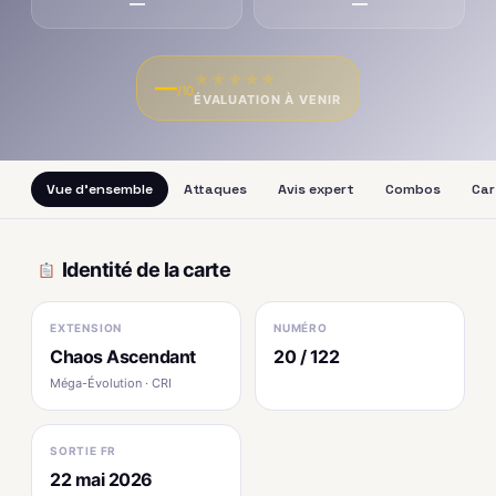
—
—
★
★
★
★
★
—
/10
ÉVALUATION À VENIR
Vue d'ensemble
Attaques
Avis expert
Combos
Car
Identité de la carte
EXTENSION
NUMÉRO
Chaos Ascendant
20 / 122
Méga-Évolution · CRI
SORTIE FR
22 mai 2026