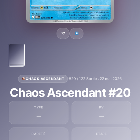
♡
·
#20 / 122
·
Sortie : 22 mai 2026
CHAOS ASCENDANT
Chaos Ascendant #20
TYPE
PV
—
—
RARETÉ
ÉTAPE