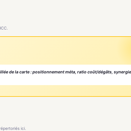
 JCC.
aillée de la carte : positionnement méta, ratio coût/dégâts, synergi
pertoriés ici.