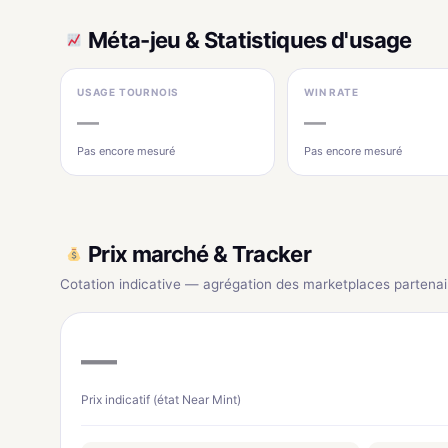
Méta-jeu & Statistiques d'usage
USAGE TOURNOIS
WIN RATE
—
—
Pas encore mesuré
Pas encore mesuré
Prix marché & Tracker
Cotation indicative — agrégation des marketplaces partenai
—
Prix indicatif (état Near Mint)