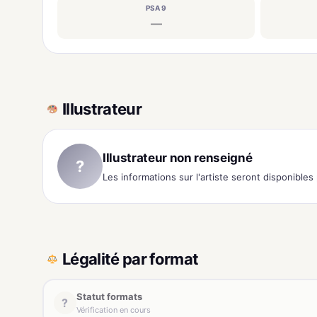
PSA 9
—
Illustrateur
Illustrateur non renseigné
?
Les informations sur l'artiste seront disponible
Légalité par format
Statut formats
?
Vérification en cours