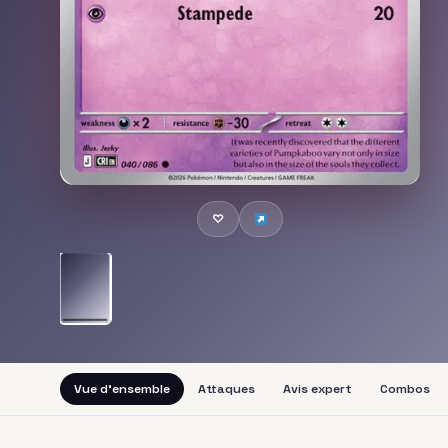
♡
Vue d'ensemble
Attaques
Avis expert
Combos