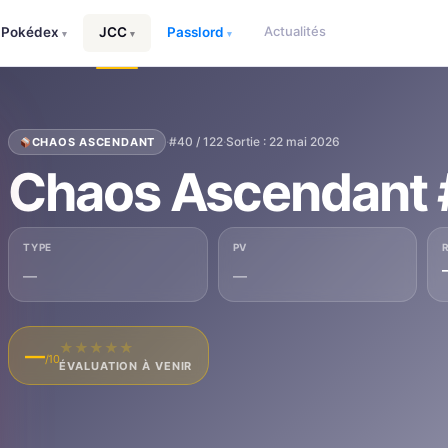
Actualités
Pokédex
JCC
Passlord
▾
▾
▾
·
#40 / 122
·
Sortie : 22 mai 2026
CHAOS ASCENDANT
Chaos Ascendant
TYPE
PV
—
—
★
★
★
★
★
—
/10
ÉVALUATION À VENIR