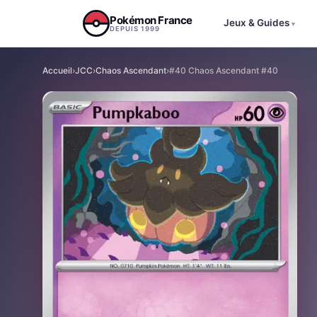
Aller au contenu
Pokémon France
Jeux & Guides
▾
DEPUIS 1999
Accueil
›
JCC
›
Chaos Ascendant
›
#40 Chaos Ascendant #40