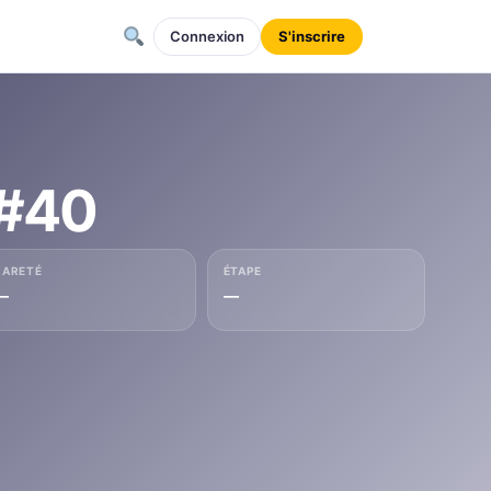
Connexion
S'inscrire
 #40
RARETÉ
ÉTAPE
—
—