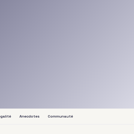
galité
Anecdotes
Communauté