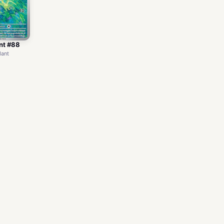
nt #88
dant