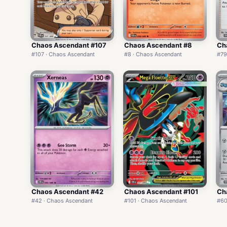
Chaos Ascendant #107
Chaos Ascendant #8
Ch
#107 · Chaos Ascendant
#8 · Chaos Ascendant
#79
Chaos Ascendant #42
Chaos Ascendant #101
Ch
#42 · Chaos Ascendant
#101 · Chaos Ascendant
#60