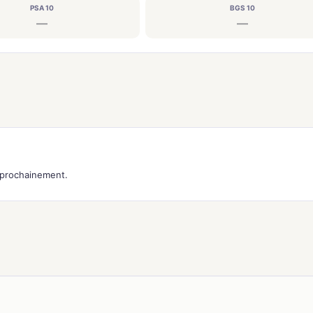
PSA 10
BGS 10
—
—
s prochainement.