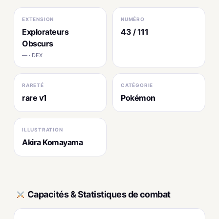
EXTENSION
NUMÉRO
Explorateurs
43 / 111
Obscurs
— · DEX
RARETÉ
CATÉGORIE
rare v1
Pokémon
ILLUSTRATION
Akira Komayama
Capacités & Statistiques de combat