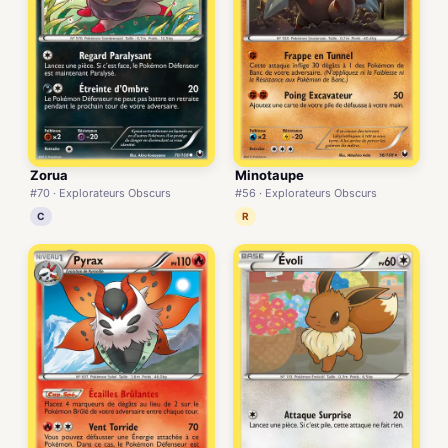
Zorua
Minotaupe
#70 · Explorateurs Obscurs
#56 · Explorateurs Obscurs
C
R