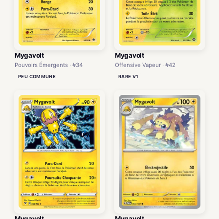
Mygavolt
Mygavolt
Pouvoirs Émergents · #34
Offensive Vapeur · #42
PEU COMMUNE
RARE V1
Mygavolt
Mygavolt