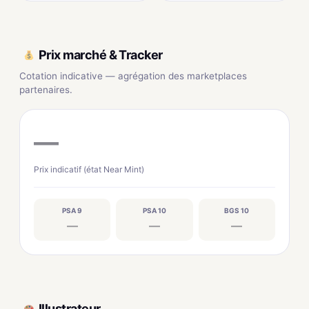
Prix marché & Tracker
Cotation indicative — agrégation des marketplaces
partenaires.
—
Prix indicatif (état Near Mint)
PSA 9
PSA 10
BGS 10
—
—
—
Illustrateur