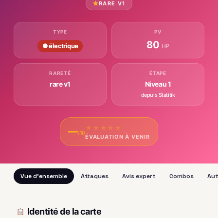
RARE V1
TYPE
PV
80
● électrique
HP
RARETÉ
ÉTAPE
rare v1
Niveau 1
depuis Statitik
★
★
★
★
★
—
/10
ÉVALUATION À VENIR
Vue d'ensemble
Attaques
Avis expert
Combos
Aut
Identité de la carte