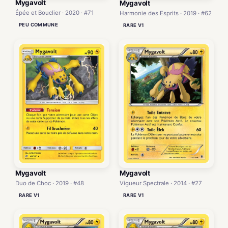
Mygavolt
Mygavolt
Épée et Bouclier · 2020 · #71
Harmonie des Esprits · 2019 · #62
PEU COMMUNE
RARE V1
Mygavolt
Mygavolt
Vigueur Spectrale · 2014 · #27
Duo de Choc · 2019 · #48
RARE V1
RARE V1