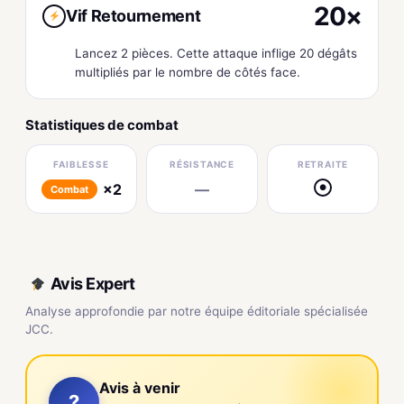
20×
Vif Retournement
Lancez 2 pièces. Cette attaque inflige 20 dégâts
multipliés par le nombre de côtés face.
Statistiques de combat
FAIBLESSE
RÉSISTANCE
RETRAITE
×2
—
●
Combat
Avis Expert
Analyse approfondie par notre équipe éditoriale spécialisée
JCC.
Avis à venir
?