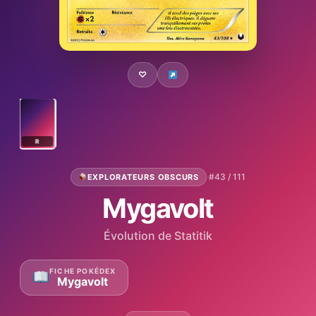
♡
R
·
#43 / 111
EXPLORATEURS OBSCURS
Mygavolt
Évolution de Statitik
FICHE POKÉDEX
Mygavolt