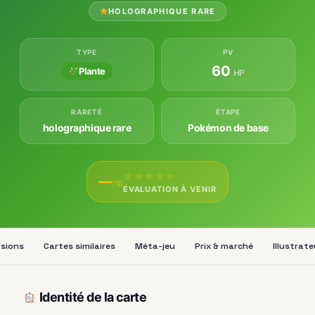
HOLOGRAPHIQUE RARE
TYPE
PV
60
Plante
HP
RARETÉ
ÉTAPE
holographique rare
Pokémon de base
★
★
★
★
★
—
/10
ÉVALUATION À VENIR
rsions
Cartes similaires
Méta-jeu
Prix & marché
Illustrate
Identité de la carte