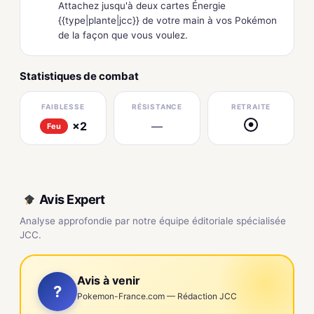
Attachez jusqu'à deux cartes Énergie
{{type|plante|jcc}} de votre main à vos Pokémon
de la façon que vous voulez.
Statistiques de combat
FAIBLESSE
RÉSISTANCE
RETRAITE
×2
—
●
Feu
Avis Expert
Analyse approfondie par notre équipe éditoriale spécialisée
JCC.
Avis à venir
?
Pokemon-France.com — Rédaction JCC