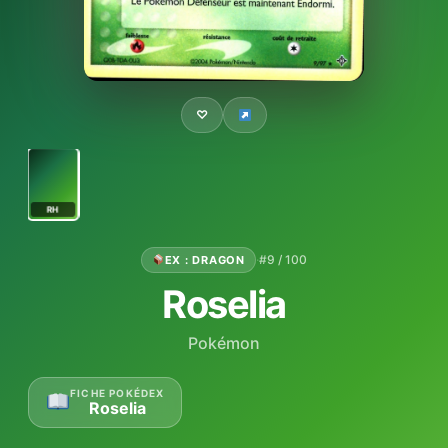
♡
RH
·
#9 / 100
EX : DRAGON
Roselia
Pokémon
FICHE POKÉDEX
Roselia