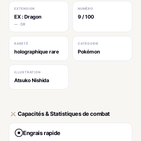
EXTENSION
NUMÉRO
EX : Dragon
9 / 100
— · DR
RARETÉ
CATÉGORIE
holographique rare
Pokémon
ILLUSTRATION
Atsuko Nishida
Capacités & Statistiques de combat
Engrais rapide
●