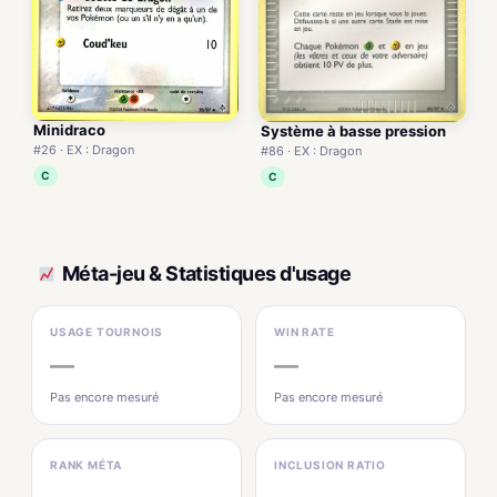
Minidraco
Système à basse pression
#26 · EX : Dragon
#86 · EX : Dragon
C
C
Méta-jeu & Statistiques d'usage
USAGE TOURNOIS
WIN RATE
—
—
Pas encore mesuré
Pas encore mesuré
RANK MÉTA
INCLUSION RATIO