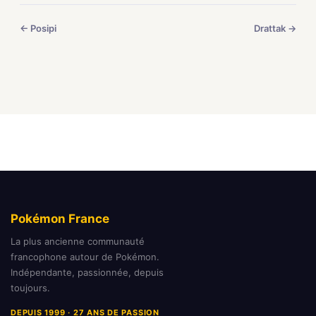
← Posipi
Drattak →
Pokémon France
La plus ancienne communauté
francophone autour de Pokémon.
Indépendante, passionnée, depuis
toujours.
DEPUIS 1999 · 27 ANS DE PASSION