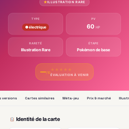
ILLUSTRATION RARE
TYPE
PV
60
● électrique
HP
RARETÉ
ÉTAPE
Illustration Rare
Pokémon de base
★
★
★
★
★
—
/10
ÉVALUATION À VENIR
s versions
Cartes similaires
Méta-jeu
Prix & marché
Illus
Identité de la carte