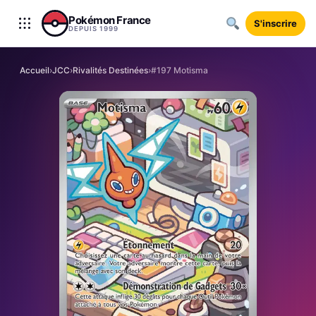
Aller au contenu
Pokémon France
S'inscrire
DEPUIS 1999
Accueil
›
JCC
›
Rivalités Destinées
›
#197 Motisma