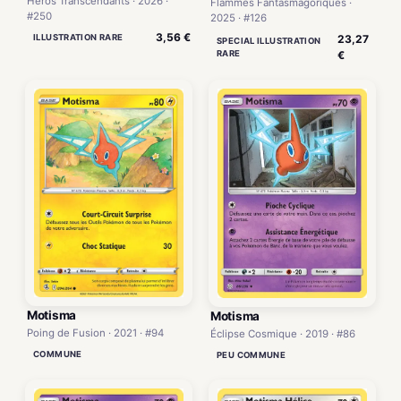
Héros Transcendants · 2026 ·
Flammes Fantasmagoriques ·
#250
2025 · #126
3,56 €
ILLUSTRATION RARE
23,27
SPECIAL ILLUSTRATION
RARE
€
Motisma
Motisma
Poing de Fusion · 2021 · #94
Éclipse Cosmique · 2019 · #86
COMMUNE
PEU COMMUNE