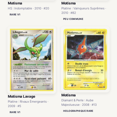
Motisma
Motisma
Platine : Vainqueurs Suprêmes ·
HS : Indomptable · 2010 · #20
2010 · #82
RARE V1
PEU COMMUNE
Motisma
Motisma Lavage
Diamant & Perle : Aube
Platine : Rivaux Émergeants ·
Majestueuse · 2008 · #13
2009 · #5
HOLOGRAPHIQUE RARE
RARE V1