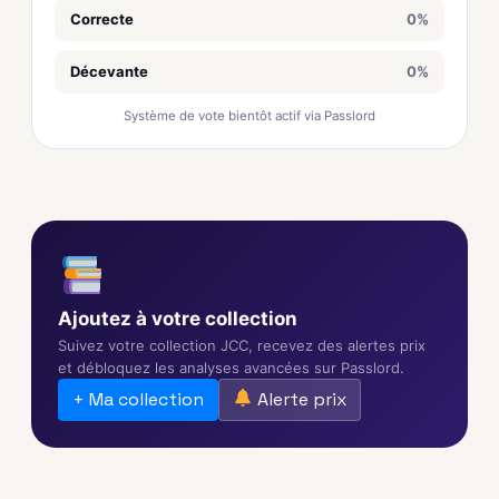
Correcte
0%
Décevante
0%
Système de vote bientôt actif via Passlord
Ajoutez à votre collection
Suivez votre collection JCC, recevez des alertes prix
et débloquez les analyses avancées sur Passlord.
+ Ma collection
Alerte prix