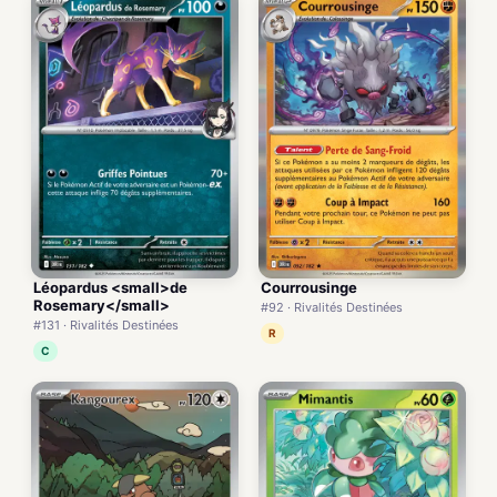
Léopardus <small>de
Courrousinge
Rosemary</small>
#92 · Rivalités Destinées
#131 · Rivalités Destinées
R
C