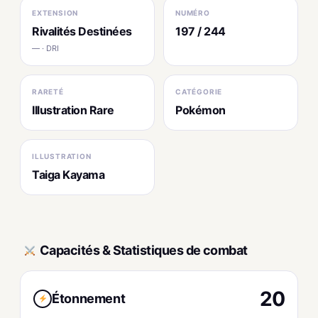
EXTENSION
NUMÉRO
Rivalités Destinées
197 / 244
— · DRI
RARETÉ
CATÉGORIE
Illustration Rare
Pokémon
ILLUSTRATION
Taiga Kayama
Capacités & Statistiques de combat
20
Étonnement