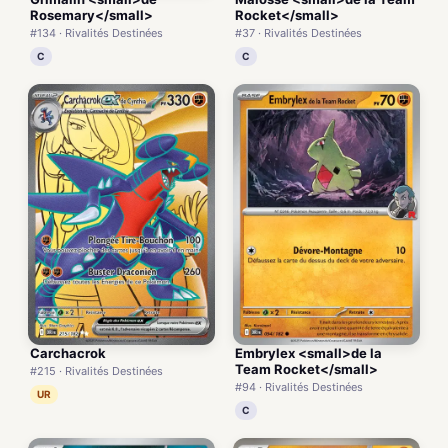
Rosemary</small>
Rocket</small>
#134 · Rivalités Destinées
#37 · Rivalités Destinées
C
C
Carchacrok
Embrylex <small>de la
Team Rocket</small>
#215 · Rivalités Destinées
#94 · Rivalités Destinées
UR
C