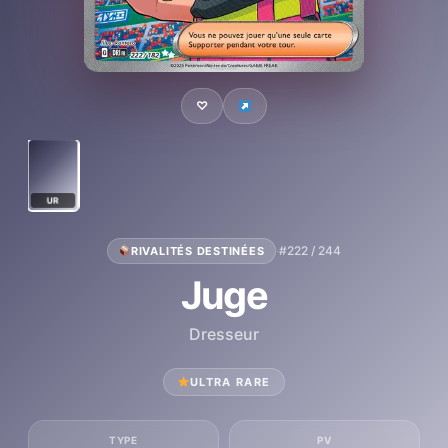
♡
UR
·
#222 / 244
RIVALITÉS DESTINÉES
Juge
Dresseur
ULTRA RARE
TYPE
PV