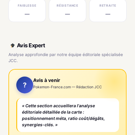
FAIBLESSE
RÉSISTANCE
RETRAITE
—
—
—
Avis Expert
Analyse approfondie par notre équipe éditoriale spécialisée
JCC.
Avis à venir
?
Pokemon-France.com — Rédaction JCC
« Cette section accueillera l'analyse
éditoriale détaillée de la carte :
positionnement méta, ratio coût/dégâts,
synergies-clés. »