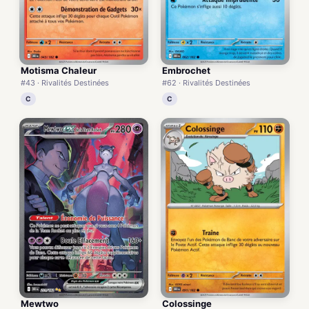
Motisma Chaleur
Embrochet
#43 · Rivalités Destinées
#62 · Rivalités Destinées
C
C
Mewtwo
Colossinge