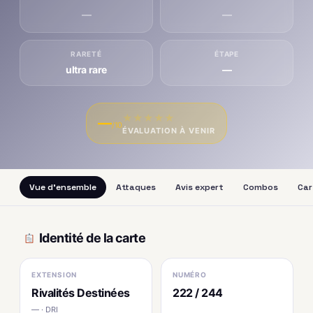
—
—
RARETÉ
ÉTAPE
ultra rare
—
★
★
★
★
★
—
/10
ÉVALUATION À VENIR
Vue d'ensemble
Attaques
Avis expert
Combos
Car
Identité de la carte
EXTENSION
NUMÉRO
Rivalités Destinées
222 / 244
— · DRI