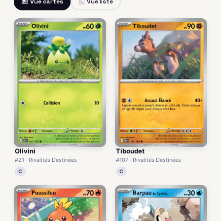
Vue cartes
Vue liste
Olivini
Tiboudet
#21 · Rivalités Destinées
#107 · Rivalités Destinées
C
C