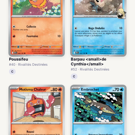
Poussifeu
Barpau <small>de
Cynthia</small>
#40 · Rivalités Destinées
#52 · Rivalités Destinées
C
C