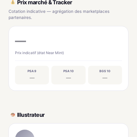
Prix marché & Tracker
Cotation indicative — agrégation des marketplaces
partenaires.
—
Prix indicatif (état Near Mint)
PSA 9
PSA 10
BGS 10
—
—
—
Illustrateur