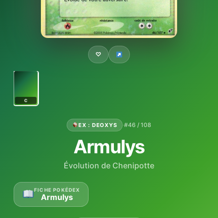
♡
C
·
#46 / 108
EX : DEOXYS
Armulys
Évolution de Chenipotte
FICHE POKÉDEX
Armulys