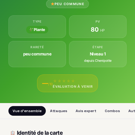
PEU COMMUNE
TYPE
PV
80
Plante
HP
RARETÉ
ÉTAPE
peu commune
Niveau 1
depuis Chenipotte
★
★
★
★
★
—
/10
ÉVALUATION À VENIR
Vue d'ensemble
Attaques
Avis expert
Combos
Aut
Identité de la carte