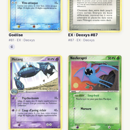
EX : Deoxys #87
Goélise
#87 · EX : Deoxys
#81 · EX : Deoxys
C