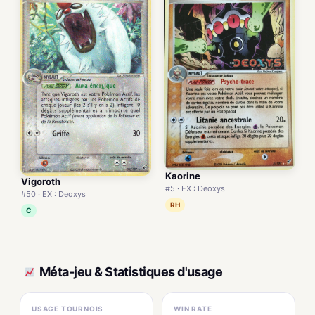
Kaorine
Vigoroth
#5 · EX : Deoxys
#50 · EX : Deoxys
RH
C
Méta-jeu & Statistiques d'usage
USAGE TOURNOIS
WIN RATE