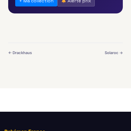
+ Ma collection
Alerte prix
← Drackhaus
Solaroc →