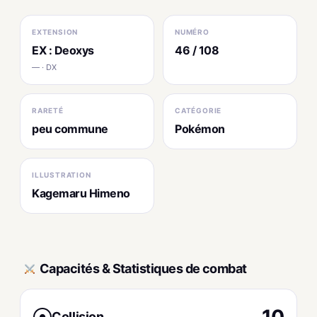
EXTENSION
NUMÉRO
EX : Deoxys
46 / 108
— · DX
RARETÉ
CATÉGORIE
peu commune
Pokémon
ILLUSTRATION
Kagemaru Himeno
Capacités & Statistiques de combat
10
Collision
●