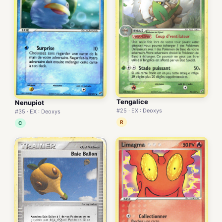
Tengalice
Nenupiot
#25 · EX : Deoxys
#35 · EX : Deoxys
R
C