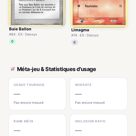
Baie Ballon
Limagma
#84 · EX : Deoxys
#74 · EX : Deoxys
C
C
Méta-jeu & Statistiques d'usage
USAGE TOURNOIS
WIN RATE
—
—
Pas encore mesuré
Pas encore mesuré
RANK MÉTA
INCLUSION RATIO
—
—