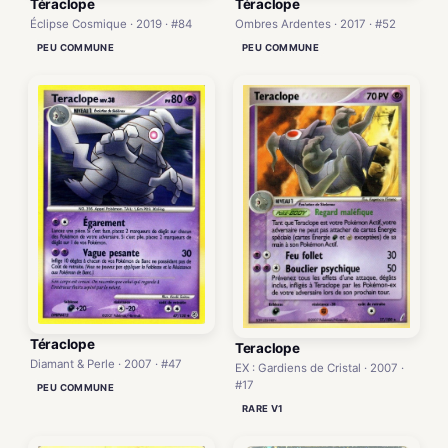
Téraclope
Téraclope
Éclipse Cosmique · 2019 · #84
Ombres Ardentes · 2017 · #52
PEU COMMUNE
PEU COMMUNE
Téraclope
Teraclope
Diamant & Perle · 2007 · #47
EX : Gardiens de Cristal · 2007 ·
#17
PEU COMMUNE
RARE V1