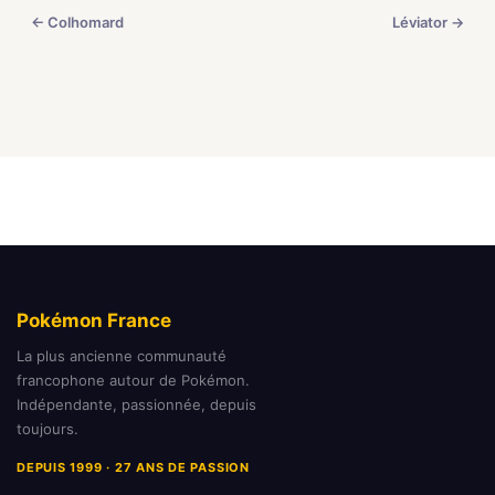
← Colhomard
Léviator →
Pokémon France
La plus ancienne communauté
francophone autour de Pokémon.
Indépendante, passionnée, depuis
toujours.
DEPUIS 1999 · 27 ANS DE PASSION