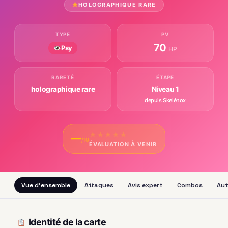
HOLOGRAPHIQUE RARE
TYPE
PV
70
Psy
HP
RARETÉ
ÉTAPE
holographique rare
Niveau 1
depuis Skelénox
★
★
★
★
★
—
/10
ÉVALUATION À VENIR
Vue d'ensemble
Attaques
Avis expert
Combos
Aut
Identité de la carte