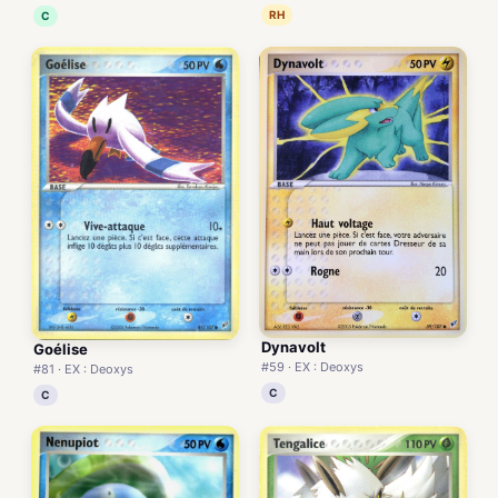
RH
C
Dynavolt
Goélise
#59 · EX : Deoxys
#81 · EX : Deoxys
C
C