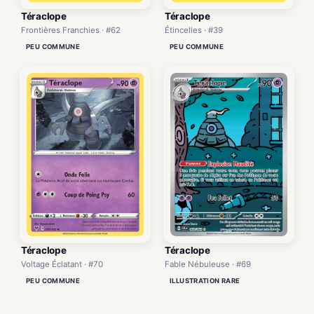
Téraclope
Téraclope
Frontières Franchies · #62
Étincelles · #39
PEU COMMUNE
PEU COMMUNE
Téraclope
Téraclope
Voltage Éclatant · #70
Fable Nébuleuse · #69
PEU COMMUNE
ILLUSTRATION RARE