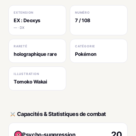
EXTENSION
NUMÉRO
EX : Deoxys
7 / 108
— · DX
RARETÉ
CATÉGORIE
holographique rare
Pokémon
ILLUSTRATION
Tomoko Wakai
Capacités & Statistiques de combat
20
Psycho-suppression