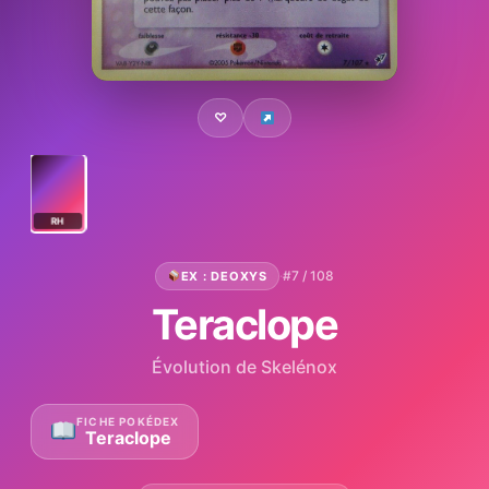
♡
RH
·
#7 / 108
EX : DEOXYS
Teraclope
Évolution de Skelénox
FICHE POKÉDEX
Teraclope