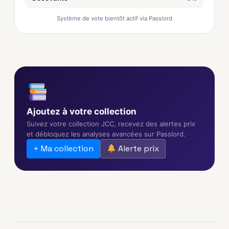
Système de vote bientôt actif via Passlord
Ajoutez à votre collection
Suivez votre collection JCC, recevez des alertes prix
et débloquez les analyses avancées sur Passlord.
+ Ma collection
Alerte prix