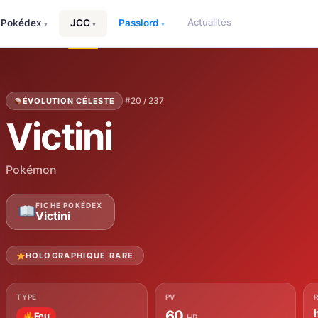
Actualités
Pokédex
JCC
Passlord
▾
▾
▾
·
#20 / 237
ÉVOLUTION CÉLESTE
Victini
Pokémon
FICHE POKÉDEX
Victini
HOLOGRAPHIQUE RARE
TYPE
PV
60
Feu
HP