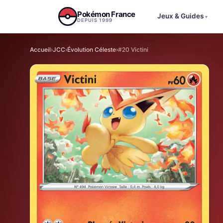
Aller au contenu
Pokémon France
Jeux & Guides
▾
DEPUIS 1999
Accueil
›
JCC
›
Évolution Céleste
›
#20 Victini