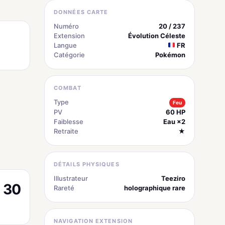
DONNÉES CARTE
Numéro
20 / 237
Extension
Évolution Céleste
Langue
FR
Catégorie
Pokémon
COMBAT
Type
Feu
PV
60 HP
Faiblesse
Eau ×2
Retraite
★
DÉTAILS PHYSIQUES
Illustrateur
Teeziro
30
Rareté
holographique rare
NAVIGATION EXTENSION