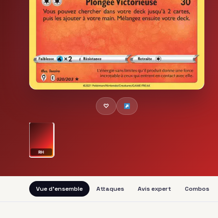
♡
RH
Vue d'ensemble
Attaques
Avis expert
Combos