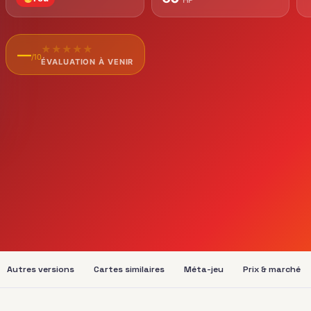
★
★
★
★
★
—
/10
ÉVALUATION À VENIR
Autres versions
Cartes similaires
Méta-jeu
Prix & marché