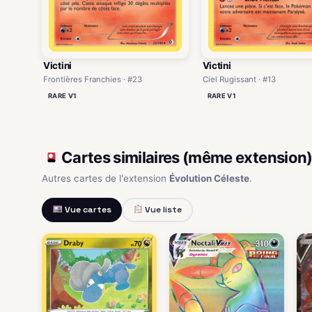
Victini
Victini
Frontières Franchies · #23
Ciel Rugissant · #13
RARE V1
RARE V1
Cartes similaires (même extension
Autres cartes de l'extension
Évolution Céleste
.
Vue cartes
Vue liste