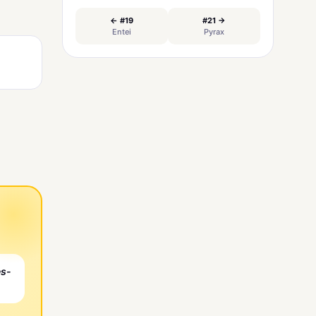
← #19
#21 →
Entei
Pyrax
es-