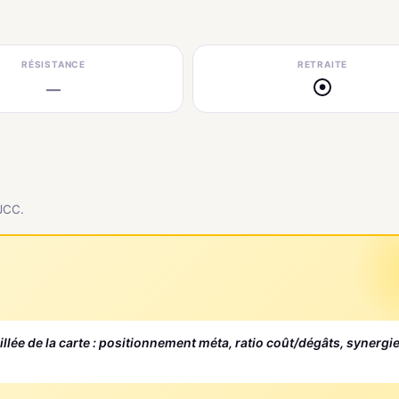
RÉSISTANCE
RETRAITE
—
●
 JCC.
aillée de la carte : positionnement méta, ratio coût/dégâts, synergi