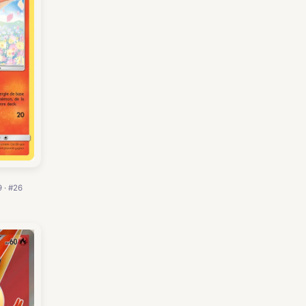
 · #26