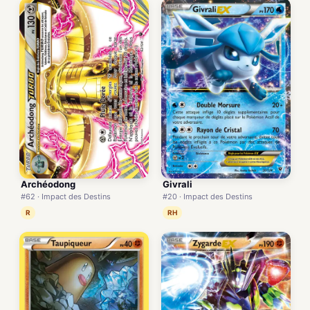
Archéodong
Givrali
#62 · Impact des Destins
#20 · Impact des Destins
R
RH