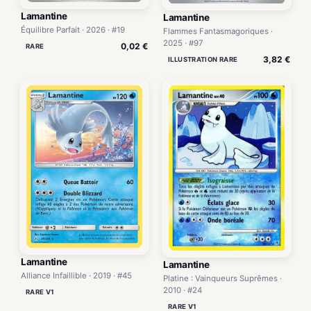
Lamantine
Lamantine
Équilibre Parfait · 2026 · #19
Flammes Fantasmagoriques ·
2025 · #97
0,02 €
RARE
3,82 €
ILLUSTRATION RARE
Lamantine
Lamantine
Alliance Infaillible · 2019 · #45
Platine : Vainqueurs Suprêmes ·
2010 · #24
RARE V1
RARE V1