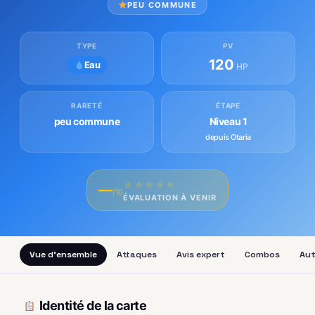
PEU COMMUNE
TYPE
PV
120
Eau
HP
RARETÉ
ÉTAPE
peu commune
Niveau 1
depuis Otaria
★
★
★
★
★
—
/10
ÉVALUATION À VENIR
Vue d'ensemble
Attaques
Avis expert
Combos
Aut
Identité de la carte