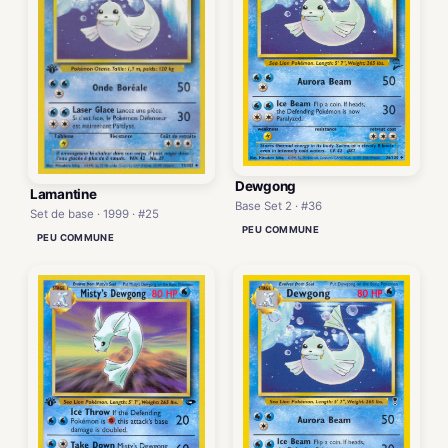
Dewgong
Lamantine
Base Set 2 · #36
Set de base · 1999 · #25
PEU COMMUNE
PEU COMMUNE