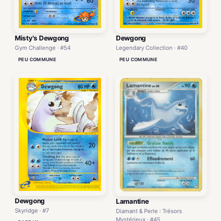
Misty's Dewgong
Dewgong
Gym Challenge · #54
Legendary Collection · #40
PEU COMMUNE
PEU COMMUNE
Dewgong
Lamantine
Skyridge · #7
Diamant & Perle : Trésors
Mystérieux · #45