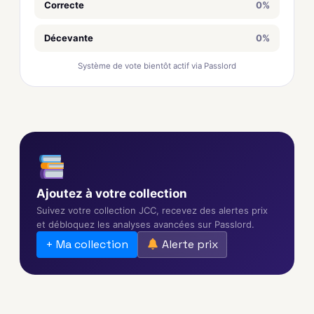
Correcte
0%
Décevante
0%
Système de vote bientôt actif via Passlord
Ajoutez à votre collection
Suivez votre collection JCC, recevez des alertes prix
et débloquez les analyses avancées sur Passlord.
+ Ma collection
Alerte prix