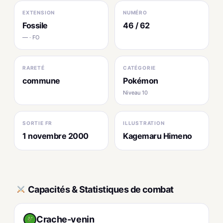
EXTENSION
NUMÉRO
Fossile
46 / 62
— · FO
RARETÉ
CATÉGORIE
commune
Pokémon
Niveau 10
SORTIE FR
ILLUSTRATION
1 novembre 2000
Kagemaru Himeno
Capacités & Statistiques de combat
Crache-venin