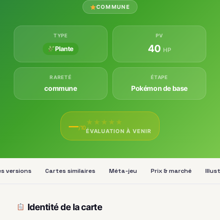
COMMUNE
TYPE
PV
40
Plante
HP
RARETÉ
ÉTAPE
commune
Pokémon de base
★
★
★
★
★
—
/10
ÉVALUATION À VENIR
s versions
Cartes similaires
Méta-jeu
Prix & marché
Illus
Identité de la carte