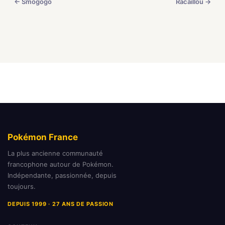
← Smogogo
Racaillou →
Pokémon France
La plus ancienne communauté
francophone autour de Pokémon.
Indépendante, passionnée, depuis
toujours.
DEPUIS 1999 · 27 ANS DE PASSION