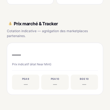
Prix marché & Tracker
Cotation indicative — agrégation des marketplaces
partenaires.
—
Prix indicatif (état Near Mint)
PSA 9
PSA 10
BGS 10
—
—
—