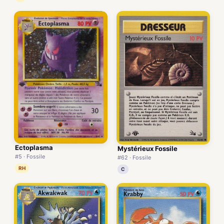
Ectoplasma
Mystérieux Fossile
#5 · Fossile
#62 · Fossile
RH
C