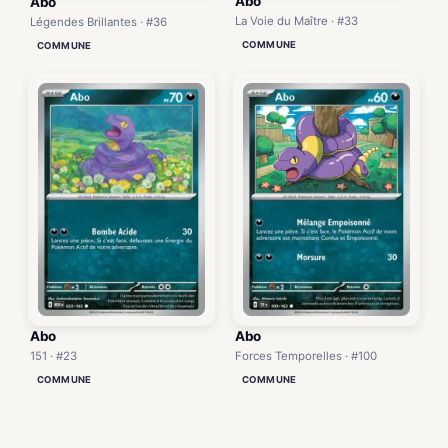
Abo
Abo
La Voie du Maître · #33
Légendes Brillantes · #36
COMMUNE
COMMUNE
Abo
Abo
151 · #23
Forces Temporelles · #100
COMMUNE
COMMUNE