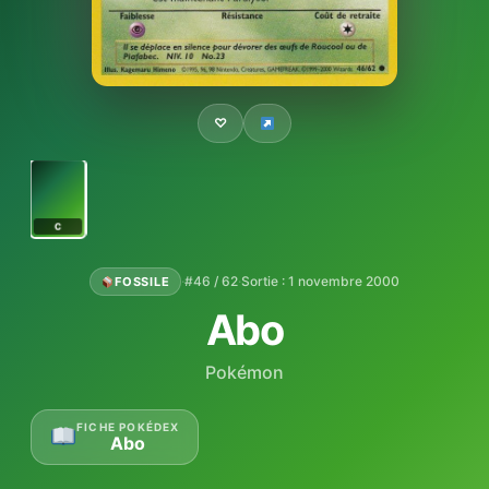
♡
C
·
#46 / 62
·
Sortie : 1 novembre 2000
FOSSILE
Abo
Pokémon
FICHE POKÉDEX
Abo