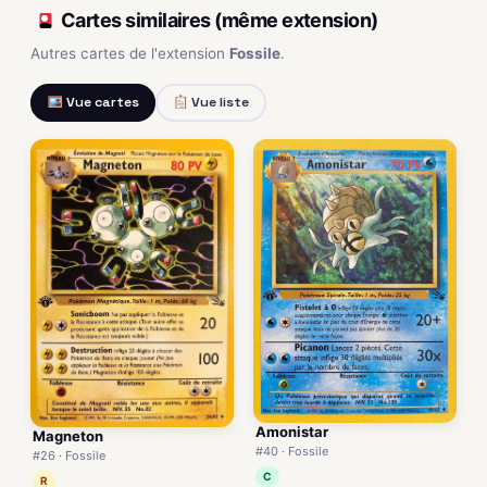
Cartes similaires (même extension)
Autres cartes de l'extension
Fossile
.
Vue cartes
Vue liste
Amonistar
Magneton
#40 · Fossile
#26 · Fossile
C
R