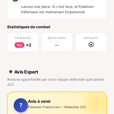
Lancez une pièce. Si c'est face, le Pokémon
Défenseur est maintenant Empoisonné.
Statistiques de combat
FAIBLESSE
RÉSISTANCE
RETRAITE
×2
—
●
Psy
Avis Expert
Analyse approfondie par notre équipe éditoriale spécialisée
JCC.
Avis à venir
?
Pokemon-France.com — Rédaction JCC