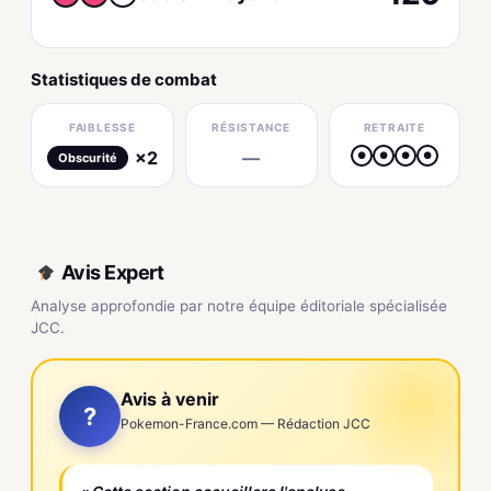
Statistiques de combat
FAIBLESSE
RÉSISTANCE
RETRAITE
×2
—
●
●
●
●
Obscurité
Avis Expert
Analyse approfondie par notre équipe éditoriale spécialisée
JCC.
Avis à venir
?
Pokemon-France.com — Rédaction JCC