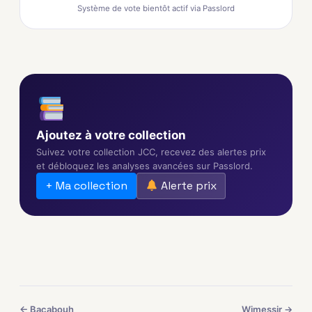
Système de vote bientôt actif via Passlord
Ajoutez à votre collection
Suivez votre collection JCC, recevez des alertes prix
et débloquez les analyses avancées sur Passlord.
+ Ma collection
Alerte prix
← Bacabouh
Wimessir →