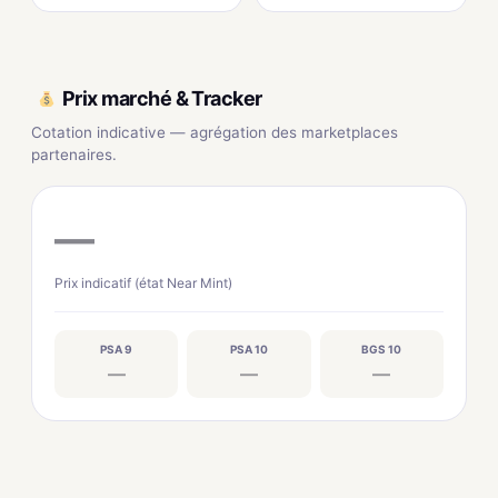
Prix marché & Tracker
Cotation indicative — agrégation des marketplaces
partenaires.
—
Prix indicatif (état Near Mint)
PSA 9
PSA 10
BGS 10
—
—
—