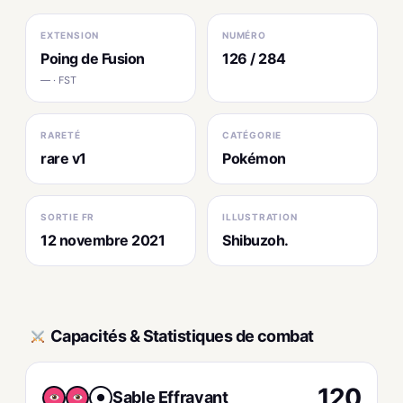
EXTENSION
NUMÉRO
Poing de Fusion
126 / 284
— · FST
RARETÉ
CATÉGORIE
rare v1
Pokémon
SORTIE FR
ILLUSTRATION
12 novembre 2021
Shibuzoh.
Capacités & Statistiques de combat
120
Sable Effrayant
●