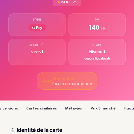
RARE V1
TYPE
PV
140
Psy
HP
RARETÉ
ÉTAPE
rare v1
Niveau 1
depuis Bacabouh
★
★
★
★
★
—
/10
ÉVALUATION À VENIR
s versions
Cartes similaires
Méta-jeu
Prix & marché
Illus
Identité de la carte