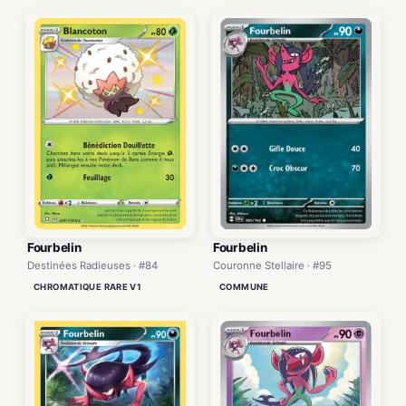
Fourbelin
Fourbelin
Destinées Radieuses · #84
Couronne Stellaire · #95
CHROMATIQUE RARE V1
COMMUNE