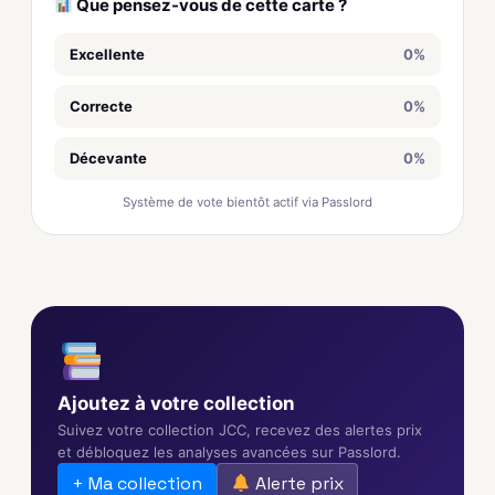
Que pensez-vous de cette carte ?
Excellente
0%
Correcte
0%
Décevante
0%
Système de vote bientôt actif via Passlord
Ajoutez à votre collection
Suivez votre collection JCC, recevez des alertes prix
et débloquez les analyses avancées sur Passlord.
+ Ma collection
Alerte prix