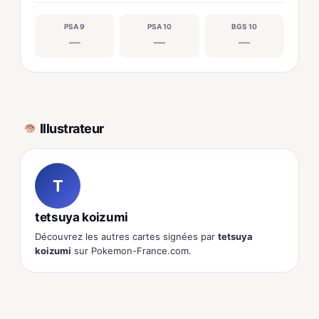
PSA 9
PSA 10
BGS 10
—
—
—
Illustrateur
T
tetsuya koizumi
Découvrez les autres cartes signées par
tetsuya
koizumi
sur Pokemon-France.com.