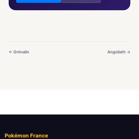
← Grimalin
Angoliath →
Pokémon France