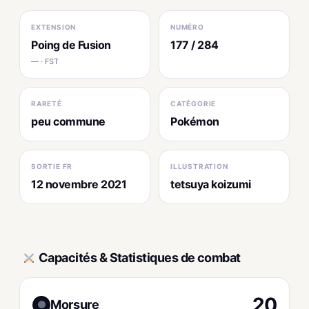
EXTENSION
NUMÉRO
Poing de Fusion
177 / 284
— · FST
RARETÉ
CATÉGORIE
peu commune
Pokémon
SORTIE FR
ILLUSTRATION
12 novembre 2021
tetsuya koizumi
Capacités & Statistiques de combat
20
Morsure