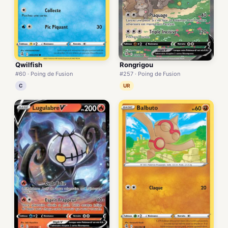
Qwilfish
Rongrigou
#60 · Poing de Fusion
#257 · Poing de Fusion
C
UR