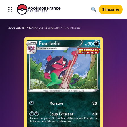
Aller au contenu
Pokémon France
S'inscrire
DEPUIS 1999
Accueil
›
JCC
›
Poing de Fusion
›
#177 Fourbelin