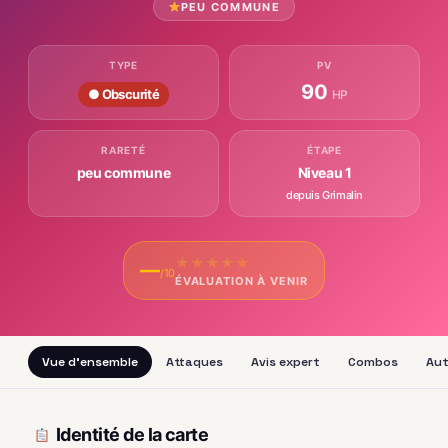
PEU COMMUNE
TYPE
PV
90
● Obscurité
HP
RARETÉ
ÉTAPE
peu commune
Niveau 1
depuis Grimalin
★
★
★
★
★
—
/10
ÉVALUATION À VENIR
Vue d'ensemble
Attaques
Avis expert
Combos
Aut
Identité de la carte