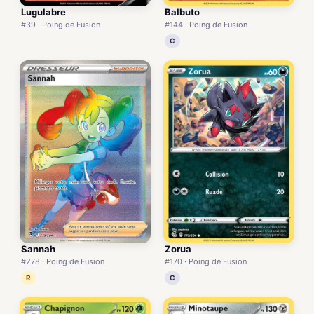
Lugulabre
Balbuto
#39 · Poing de Fusion
#144 · Poing de Fusion
C
Sannah
Zorua
#278 · Poing de Fusion
#170 · Poing de Fusion
R
C