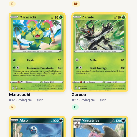
R
RH
Maracachi
Zarude
#12 · Poing de Fusion
#27 · Poing de Fusion
R
C