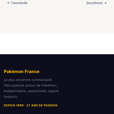
← Tarenbulle
Gorythmic →
Pokémon France
La plus ancienne communauté
francophone autour de Pokémon.
Indépendante, passionnée, depuis
toujours.
DEPUIS 1999 · 27 ANS DE PASSION