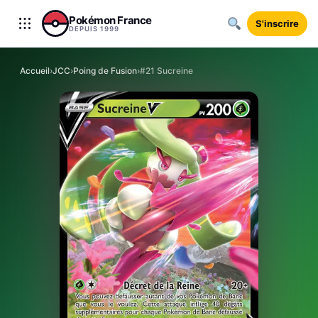
Aller au contenu
Pokémon France
S'inscrire
DEPUIS 1999
Accueil
›
JCC
›
Poing de Fusion
›
#21 Sucreine