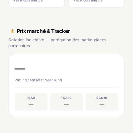
Pas encore mesuré
Pas encore mesuré
Prix marché & Tracker
Cotation indicative — agrégation des marketplaces
partenaires.
—
Prix indicatif (état Near Mint)
PSA 9
PSA 10
BGS 10
—
—
—