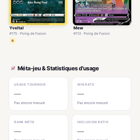
Mew
Yveltal
#113 · Poing de Fusion
#175 · Poing de Fusion
R
Méta-jeu & Statistiques d'usage
USAGE TOURNOIS
WIN RATE
—
—
Pas encore mesuré
Pas encore mesuré
RANK MÉTA
INCLUSION RATIO
—
—