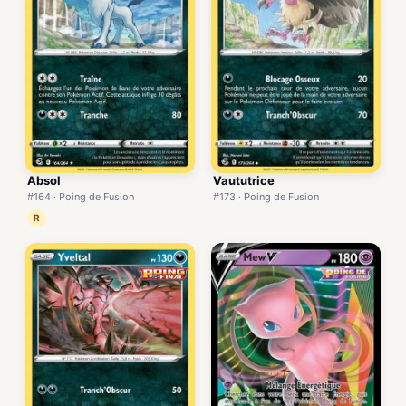
Vaututrice
Absol
#173 · Poing de Fusion
#164 · Poing de Fusion
R