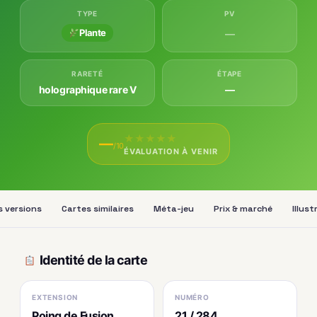
TYPE
PV
Plante
—
RARETÉ
ÉTAPE
holographique rare V
—
★
★
★
★
★
—
/10
ÉVALUATION À VENIR
s versions
Cartes similaires
Méta-jeu
Prix & marché
Illus
Identité de la carte
EXTENSION
NUMÉRO
Poing de Fusion
21 / 284