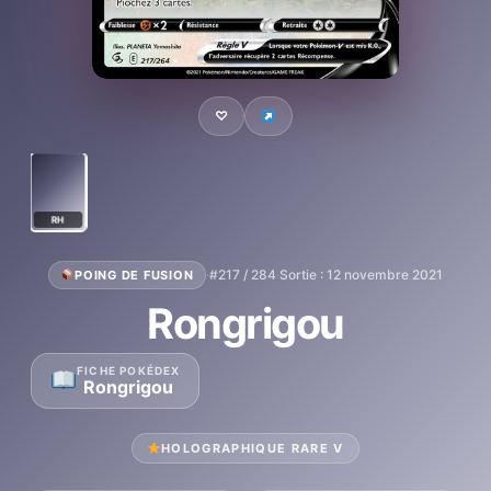
♡
RH
·
#217 / 284
·
Sortie : 12 novembre 2021
POING DE FUSION
Rongrigou
FICHE POKÉDEX
Rongrigou
HOLOGRAPHIQUE RARE V