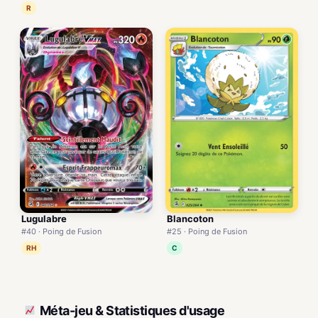
R
Lugulabre
Blancoton
#40 · Poing de Fusion
#25 · Poing de Fusion
RH
C
Méta-jeu & Statistiques d'usage