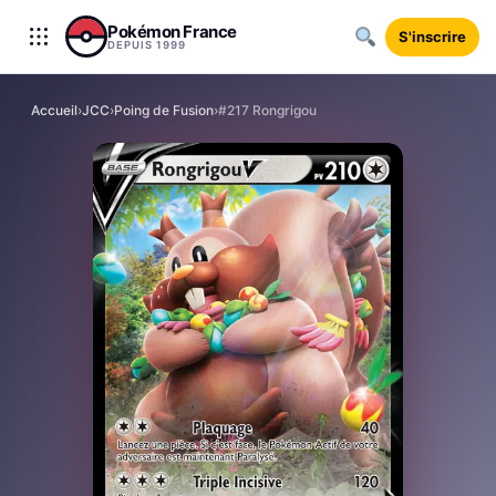
Aller au contenu
Pokémon France
S'inscrire
DEPUIS 1999
Accueil
›
JCC
›
Poing de Fusion
›
#217 Rongrigou