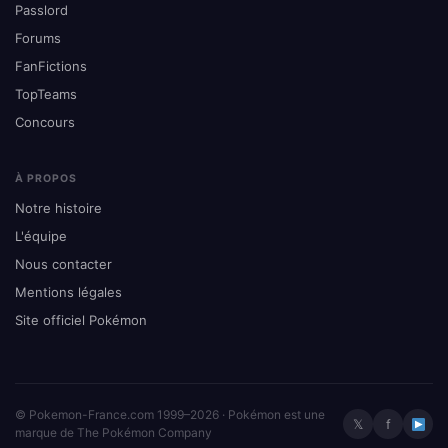
Passlord
Forums
FanFictions
TopTeams
Concours
À PROPOS
Notre histoire
L'équipe
Nous contacter
Mentions légales
Site officiel Pokémon
© Pokemon-France.com 1999–2026 · Pokémon est une
𝕏
f
marque de The Pokémon Company