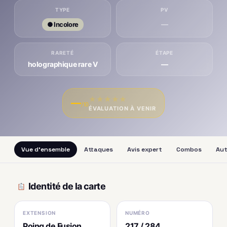
TYPE
PV
—
● Incolore
RARETÉ
ÉTAPE
holographique rare V
—
★
★
★
★
★
—
/10
ÉVALUATION À VENIR
Vue d'ensemble
Attaques
Avis expert
Combos
Aut
Identité de la carte
EXTENSION
NUMÉRO
Poing de Fusion
217 / 284