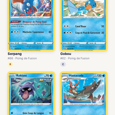
Serpang
Gobou
#66 · Poing de Fusion
#62 · Poing de Fusion
R
C