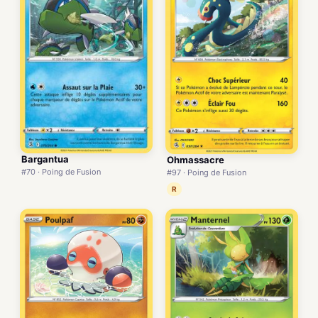
Bargantua
Ohmassacre
#70 · Poing de Fusion
#97 · Poing de Fusion
R