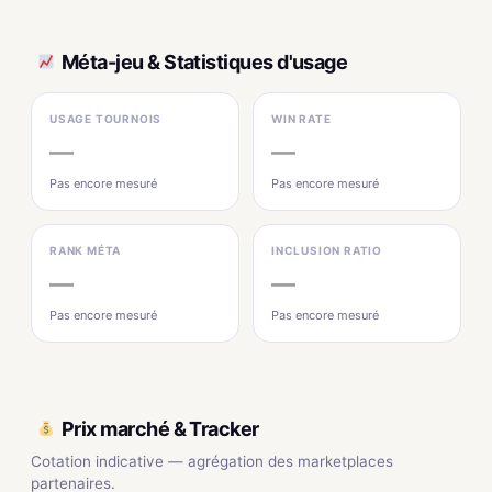
Méta-jeu & Statistiques d'usage
USAGE TOURNOIS
WIN RATE
—
—
Pas encore mesuré
Pas encore mesuré
RANK MÉTA
INCLUSION RATIO
—
—
Pas encore mesuré
Pas encore mesuré
Prix marché & Tracker
Cotation indicative — agrégation des marketplaces
partenaires.