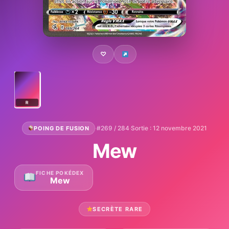
♡
R
·
#269 / 284
·
Sortie : 12 novembre 2021
POING DE FUSION
Mew
FICHE POKÉDEX
Mew
SECRÈTE RARE