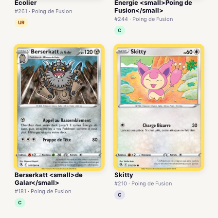
Écolier
Énergie <small>Poing de
Fusion</small>
#261 · Poing de Fusion
#244 · Poing de Fusion
UR
C
Berserkatt <small>de
Skitty
Galar</small>
#210 · Poing de Fusion
#181 · Poing de Fusion
C
C