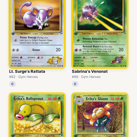
Lt. Surge's Rattata
Sabrina's Venonat
#82 · Gym Heroes
#96 · Gym Heroes
C
C