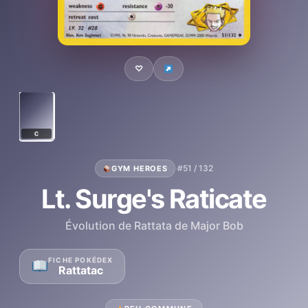
♡
C
·
#51 / 132
GYM HEROES
Lt. Surge's Raticate
Évolution de Rattata de Major Bob
FICHE POKÉDEX
Rattatac