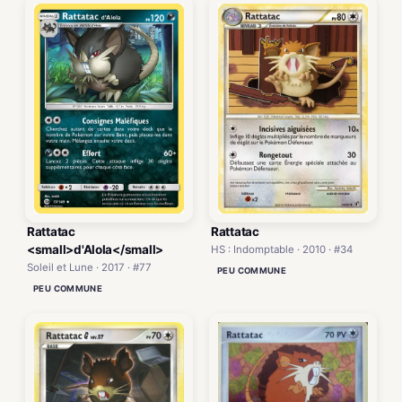
Rattatac
Rattatac
<small>d'Alola</small>
HS : Indomptable · 2010 · #34
Soleil et Lune · 2017 · #77
PEU COMMUNE
PEU COMMUNE