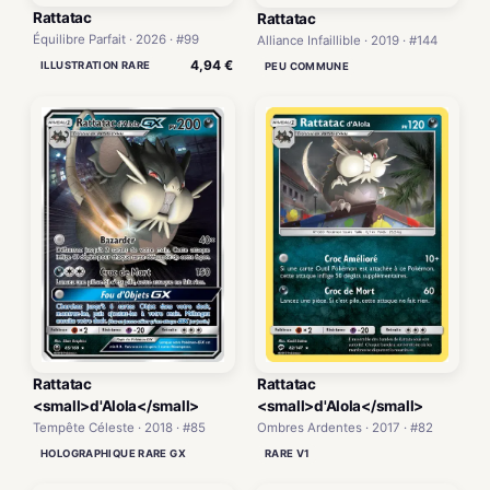
Rattatac
Rattatac
Équilibre Parfait · 2026 · #99
Alliance Infaillible · 2019 · #144
4,94 €
ILLUSTRATION RARE
PEU COMMUNE
Rattatac
Rattatac
<small>d'Alola</small>
<small>d'Alola</small>
Tempête Céleste · 2018 · #85
Ombres Ardentes · 2017 · #82
HOLOGRAPHIQUE RARE GX
RARE V1