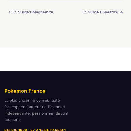
← Lt. Surge’s Magnemite
Lt. Surge’s Spearow →
Pokémon France
La plus ancienne communauté
francophone autour de Pokémon.
Indépendante, passionnée, depuis
toujours.
DEPUIS 1999 · 27 ANS DE PASSION