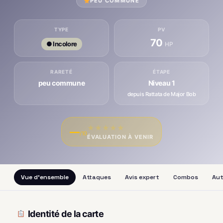
PEU COMMUNE
TYPE
PV
70
● Incolore
HP
RARETÉ
ÉTAPE
peu commune
Niveau 1
depuis Rattata de Major Bob
★
★
★
★
★
—
/10
ÉVALUATION À VENIR
Vue d'ensemble
Attaques
Avis expert
Combos
Aut
Identité de la carte