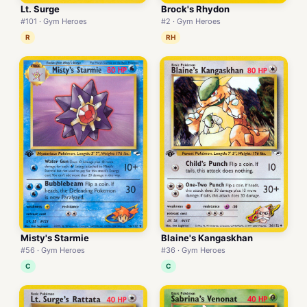
Lt. Surge
Brock's Rhydon
#101 · Gym Heroes
#2 · Gym Heroes
R
RH
Misty's Starmie
Blaine's Kangaskhan
#56 · Gym Heroes
#36 · Gym Heroes
C
C