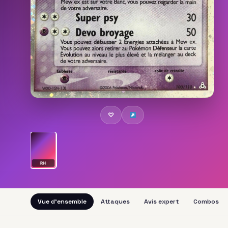
♡
RH
Vue d'ensemble
Attaques
Avis expert
Combos