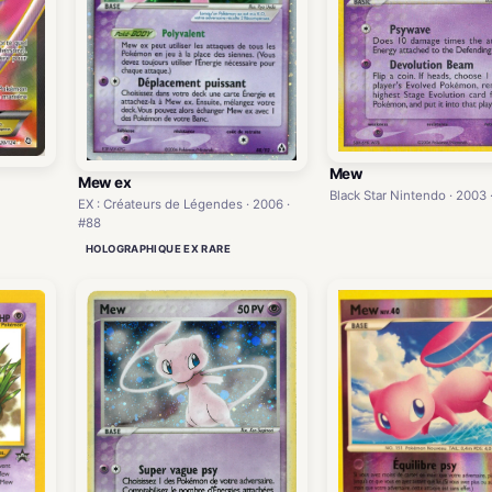
Mew
Mew ex
Black Star Nintendo · 2003 
EX : Créateurs de Légendes · 2006 ·
#88
HOLOGRAPHIQUE EX RARE