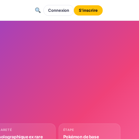
Connexion
S'inscrire
RARETÉ
ÉTAPE
holographique ex rare
Pokémon de base