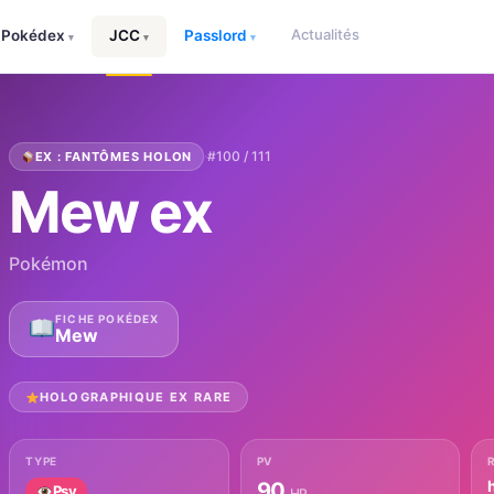
Actualités
Pokédex
JCC
Passlord
▾
▾
▾
·
#100 / 111
EX : FANTÔMES HOLON
Mew ex
Pokémon
FICHE POKÉDEX
Mew
HOLOGRAPHIQUE EX RARE
TYPE
PV
90
Psy
HP