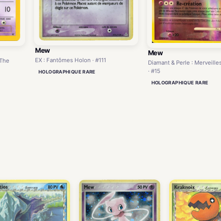
Mew
Mew
EX : Fantômes Holon · #111
 The
Diamant & Perle : Merveille
· #15
HOLOGRAPHIQUE RARE
HOLOGRAPHIQUE RARE
)