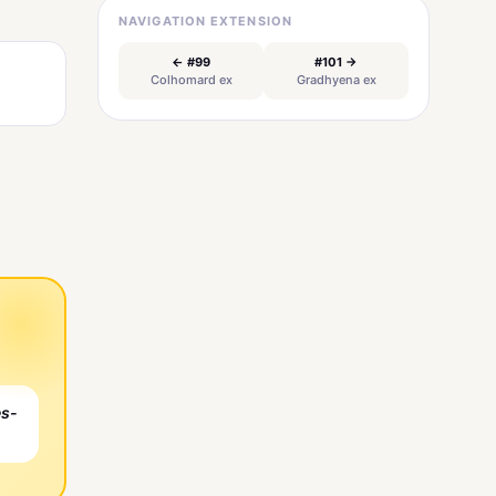
NAVIGATION EXTENSION
← #99
#101 →
Colhomard ex
Gradhyena ex
es-