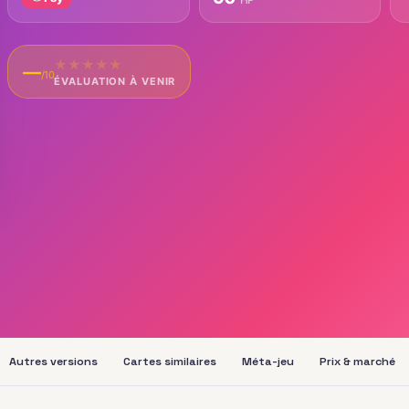
★
★
★
★
★
—
/10
ÉVALUATION À VENIR
Autres versions
Cartes similaires
Méta-jeu
Prix & marché