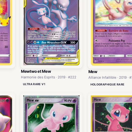
Mewtwo et Mew
Mew
Harmonie des Esprits · 2019 · #222
Alliance Infaillible · 2019 · 
ULTRA RARE V1
HOLOGRAPHIQUE RARE