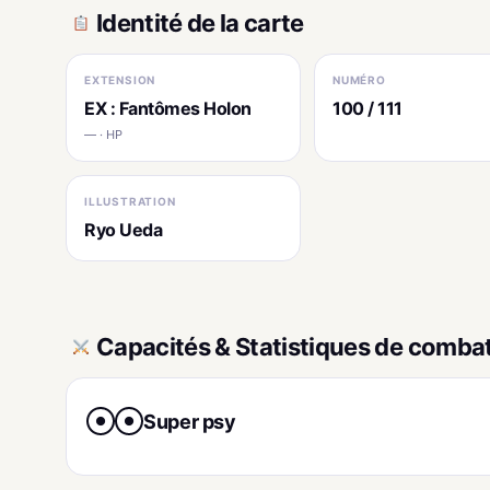
Identité de la carte
EXTENSION
NUMÉRO
EX : Fantômes Holon
100 / 111
— · HP
ILLUSTRATION
Ryo Ueda
Capacités & Statistiques de comba
Super psy
●
●