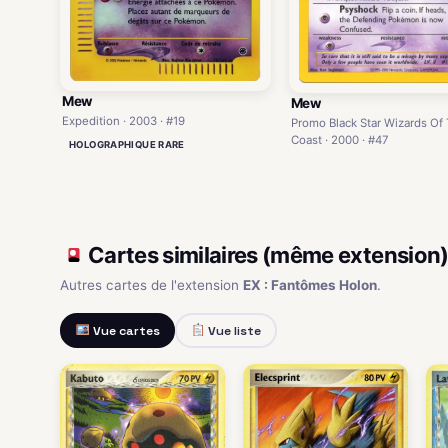
Mew
Mew
Expedition · 2003 · #19
Promo Black Star Wizards Of
Coast · 2000 · #47
HOLOGRAPHIQUE RARE
Cartes similaires (même extension
Autres cartes de l'extension
EX : Fantômes Holon
.
Vue cartes
Vue liste