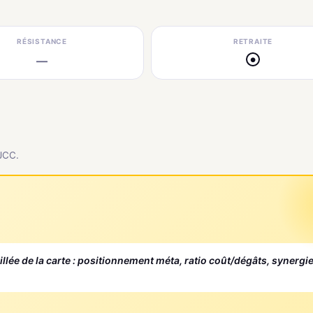
RÉSISTANCE
RETRAITE
—
●
 JCC.
aillée de la carte : positionnement méta, ratio coût/dégâts, synergi