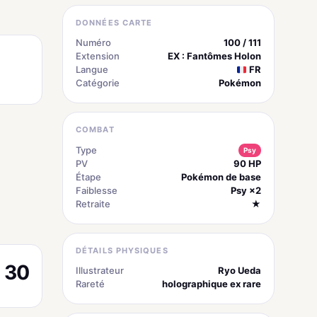
DONNÉES CARTE
Numéro
100 / 111
Extension
EX : Fantômes Holon
Langue
FR
Catégorie
Pokémon
COMBAT
Type
Psy
PV
90 HP
Étape
Pokémon de base
Faiblesse
Psy ×2
Retraite
★
DÉTAILS PHYSIQUES
30
Illustrateur
Ryo Ueda
Rareté
holographique ex rare