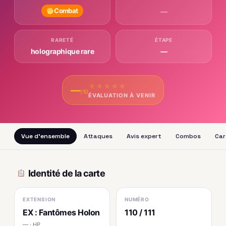
Combat
—
RARETÉ
ÉTAPE
holographique rare
—
★
★
★
★
★
—
/10
ÉVALUATION À VENIR
Vue d'ensemble
Attaques
Avis expert
Combos
Car
Identité de la carte
EXTENSION
NUMÉRO
EX : Fantômes Holon
110 / 111
— · HP