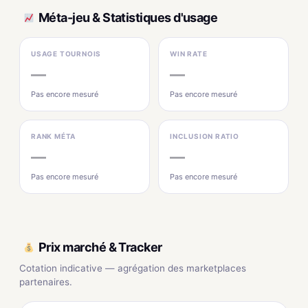
Méta-jeu & Statistiques d'usage
USAGE TOURNOIS
WIN RATE
—
—
Pas encore mesuré
Pas encore mesuré
RANK MÉTA
INCLUSION RATIO
—
—
Pas encore mesuré
Pas encore mesuré
Prix marché & Tracker
Cotation indicative — agrégation des marketplaces
partenaires.