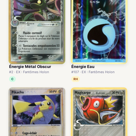
Énergie Eau
Énergie Métal Obscur
#107 · EX : Fantômes Holon
#2 · EX : Fantômes Holon
RH
C