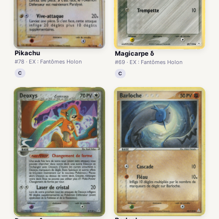
Pikachu
Magicarpe δ
#78 · EX : Fantômes Holon
#69 · EX : Fantômes Holon
C
C