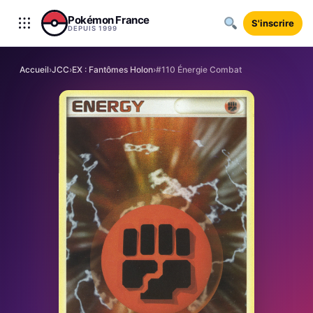
Aller au contenu
Pokémon France
S'inscrire
DEPUIS 1999
Accueil
›
JCC
›
EX : Fantômes Holon
›
#110 Énergie Combat