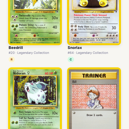
Beedrill
Snorlax
#20 · Legendary Collection
#64 · Legendary Collection
R
C