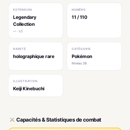
EXTENSION
NUMÉRO
Legendary
11 / 110
Collection
— · LC
RARETÉ
CATÉGORIE
holographique rare
Pokémon
Niveau 38
ILLUSTRATION
Keiji Kinebuchi
Capacités & Statistiques de combat