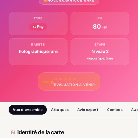
HOLOGRAPHIQUE RARE
TYPE
PV
80
Psy
HP
RARETÉ
ÉTAPE
holographique rare
Niveau 2
depuis Spectrum
★
★
★
★
★
—
/10
ÉVALUATION À VENIR
Vue d'ensemble
Attaques
Avis expert
Combos
Aut
Identité de la carte