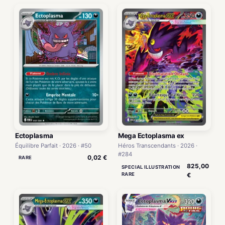
Ectoplasma
Mega Ectoplasma ex
Équilibre Parfait · 2026 · #50
Héros Transcendants · 2026 ·
#284
0,02 €
RARE
825,00
SPECIAL ILLUSTRATION
RARE
€