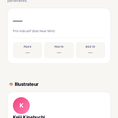
partenaires.
—
Prix indicatif (état Near Mint)
PSA 9
PSA 10
BGS 10
—
—
—
Illustrateur
K
Keiji Kinebuchi