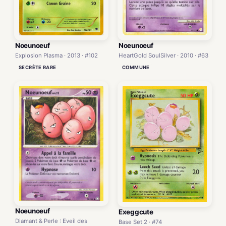
Noeunoeuf
Noeunoeuf
Explosion Plasma · 2013 · #102
HeartGold SoulSilver · 2010 · #63
SECRÈTE RARE
COMMUNE
Noeunoeuf
Exeggcute
Diamant & Perle : Eveil des
Base Set 2 · #74