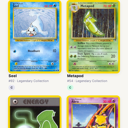
Seel
Metapod
#92 · Legendary Collection
#54 · Legendary Collection
C
C