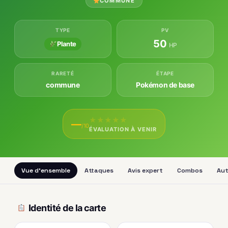
COMMUNE
TYPE
PV
50
Plante
HP
RARETÉ
ÉTAPE
commune
Pokémon de base
★
★
★
★
★
—
/10
ÉVALUATION À VENIR
Vue d'ensemble
Attaques
Avis expert
Combos
Aut
Identité de la carte