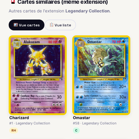
Cartes similaires (même extension)
Autres cartes de l'extension
Legendary Collection
.
Vue cartes
Vue liste
Charizard
Omastar
#1 · Legendary Collection
#58 · Legendary Collection
RH
C