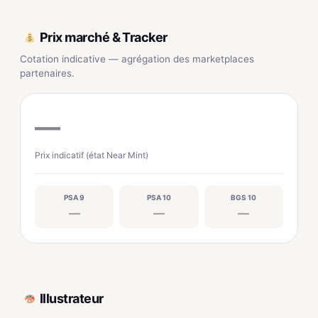
Prix marché & Tracker
Cotation indicative — agrégation des marketplaces
partenaires.
—
Prix indicatif (état Near Mint)
PSA 9
PSA 10
BGS 10
—
—
—
Illustrateur