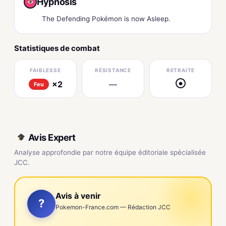
Hypnosis
The Defending Pokémon is now Asleep.
Statistiques de combat
FAIBLESSE
RÉSISTANCE
RETRAITE
×2
—
●
Feu
Avis Expert
Analyse approfondie par notre équipe éditoriale spécialisée
JCC.
Avis à venir
?
Pokemon-France.com — Rédaction JCC