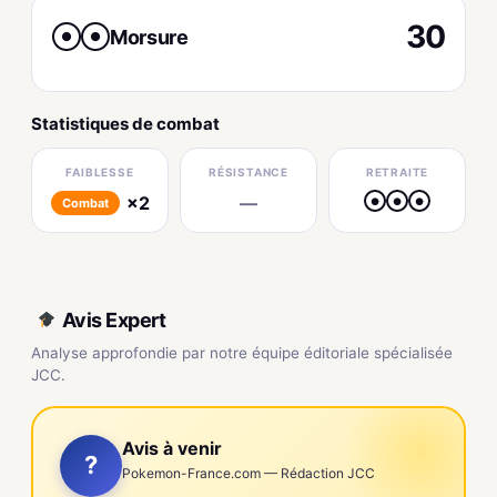
30
Morsure
●
●
Statistiques de combat
FAIBLESSE
RÉSISTANCE
RETRAITE
×2
—
●
●
●
Combat
Avis Expert
Analyse approfondie par notre équipe éditoriale spécialisée
JCC.
Avis à venir
?
Pokemon-France.com — Rédaction JCC