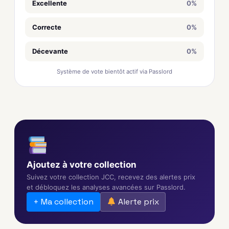
Excellente
0%
Correcte
0%
Décevante
0%
Système de vote bientôt actif via Passlord
Ajoutez à votre collection
Suivez votre collection JCC, recevez des alertes prix
et débloquez les analyses avancées sur Passlord.
+ Ma collection
Alerte prix