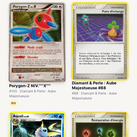
Diamant & Perle : Aube
Porygon-Z NIV.'''''X'''''
Majestueuse #88
#100 · Diamant & Perle : Aube
#88 · Diamant & Perle : Aube
Majestueuse
Majestueuse
RH