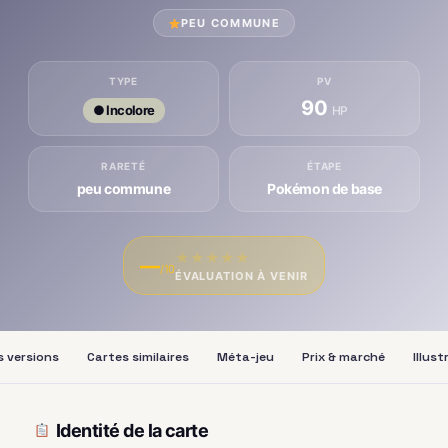
PEU COMMUNE
TYPE
PV
90
● Incolore
HP
RARETÉ
ÉTAPE
peu commune
Pokémon de base
★
★
★
★
★
—
/10
ÉVALUATION À VENIR
s versions
Cartes similaires
Méta-jeu
Prix & marché
Illus
Identité de la carte