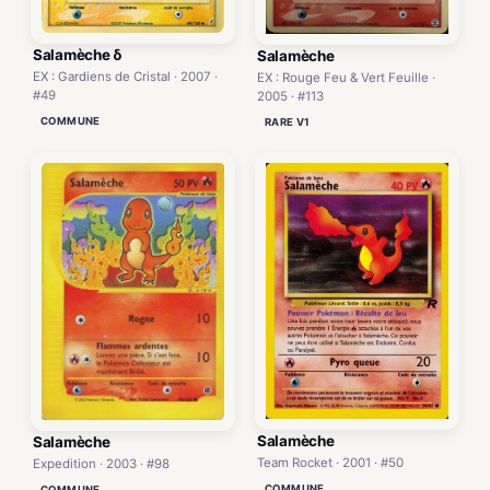
Salamèche δ
Salamèche
EX : Gardiens de Cristal · 2007 ·
EX : Rouge Feu & Vert Feuille ·
#49
2005 · #113
COMMUNE
RARE V1
Salamèche
Salamèche
Team Rocket · 2001 · #50
Expedition · 2003 · #98
COMMUNE
COMMUNE