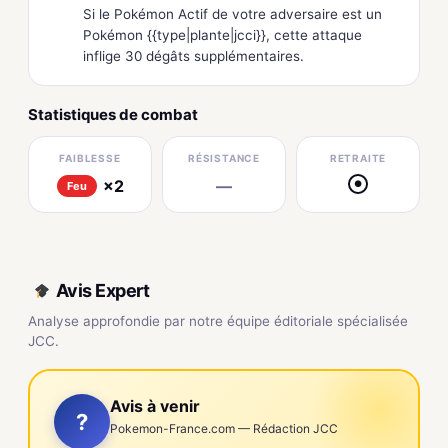
Si le Pokémon Actif de votre adversaire est un
Pokémon {{type|plante|jcci}}, cette attaque
inflige 30 dégâts supplémentaires.
Statistiques de combat
FAIBLESSE
RÉSISTANCE
RETRAITE
×2
—
●
Feu
Avis Expert
Analyse approfondie par notre équipe éditoriale spécialisée
JCC.
Avis à venir
?
Pokemon-France.com — Rédaction JCC