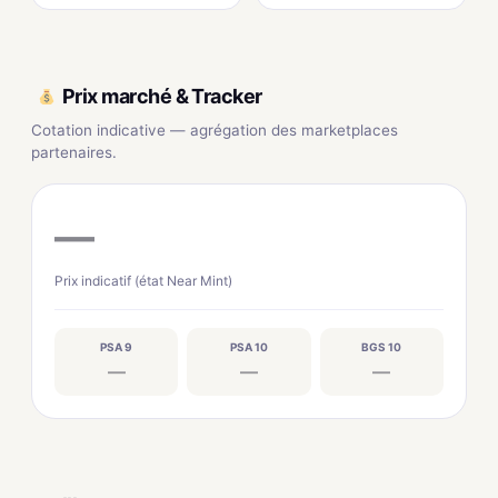
Prix marché & Tracker
Cotation indicative — agrégation des marketplaces
partenaires.
—
Prix indicatif (état Near Mint)
PSA 9
PSA 10
BGS 10
—
—
—