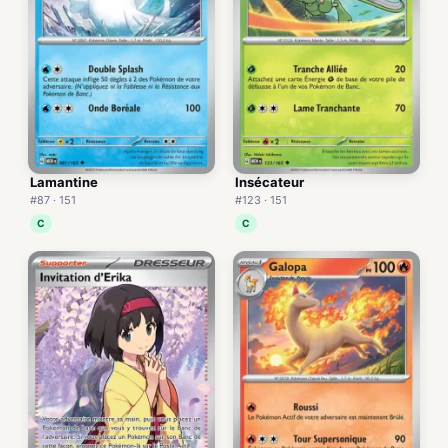
Lamantine
Insécateur
#87 · 151
#123 · 151
C
C