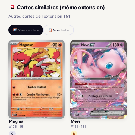
Cartes similaires (même extension)
Autres cartes de l'extension
151
.
Vue cartes
Vue liste
Magmar
Mew
#126 · 151
#151 · 151
C
R