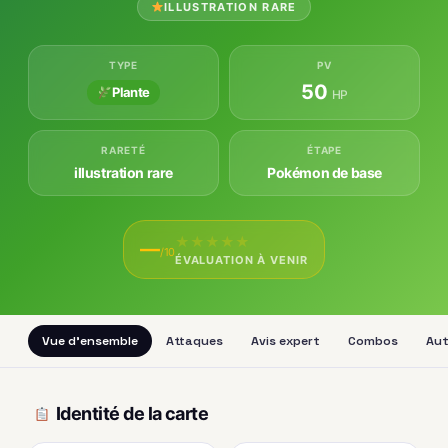
ILLUSTRATION RARE
TYPE
PV
50
Plante
HP
RARETÉ
ÉTAPE
illustration rare
Pokémon de base
★
★
★
★
★
—
/10
ÉVALUATION À VENIR
Vue d'ensemble
Attaques
Avis expert
Combos
Aut
Identité de la carte