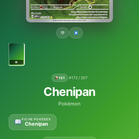
♡
IR
·
#172 / 207
151
Chenipan
Pokémon
FICHE POKÉDEX
Chenipan