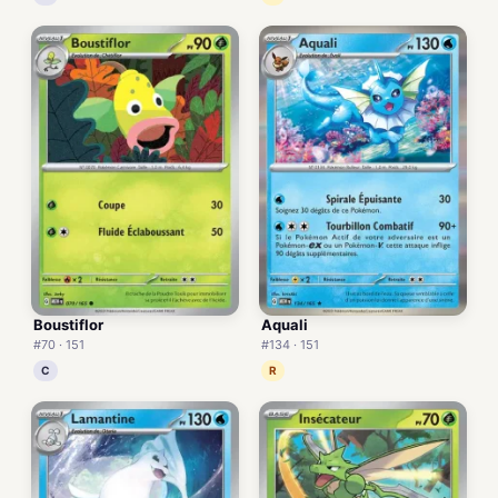
Boustiflor
Aquali
#70 · 151
#134 · 151
C
R