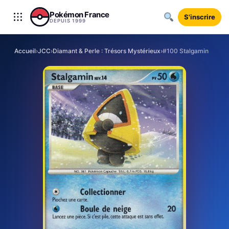
Aller au contenu
Pokémon France
S'inscrire
DEPUIS 1999
Accueil
›
JCC
›
Diamant & Perle : Trésors Mystérieux
›
#100 Stalgamin