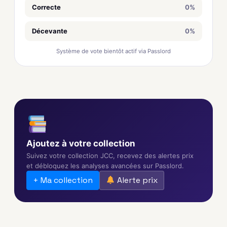
Correcte
0%
Décevante
0%
Système de vote bientôt actif via Passlord
Ajoutez à votre collection
Suivez votre collection JCC, recevez des alertes prix
et débloquez les analyses avancées sur Passlord.
+ Ma collection
Alerte prix