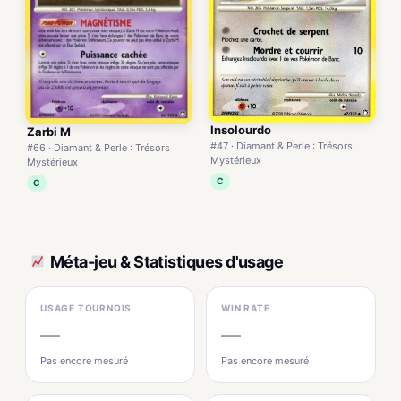
Insolourdo
Zarbi M
#47 · Diamant & Perle : Trésors
#66 · Diamant & Perle : Trésors
Mystérieux
Mystérieux
C
C
Méta-jeu & Statistiques d'usage
USAGE TOURNOIS
WIN RATE
—
—
Pas encore mesuré
Pas encore mesuré