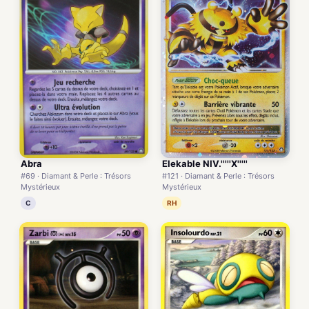
Elekable NIV.'''''X'''''
Abra
#121 · Diamant & Perle : Trésors
#69 · Diamant & Perle : Trésors
Mystérieux
Mystérieux
RH
C