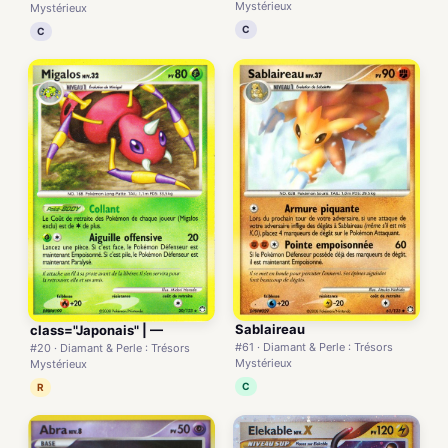
Mystérieux
Mystérieux
C
C
Sablaireau
class="Japonais" | —
#61 · Diamant & Perle : Trésors
#20 · Diamant & Perle : Trésors
Mystérieux
Mystérieux
C
R