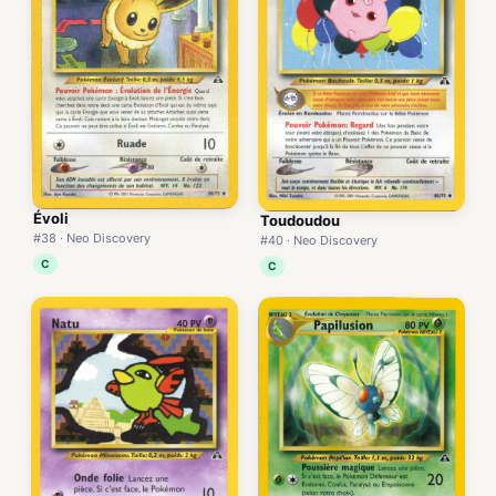
Évoli
Toudoudou
#38 · Neo Discovery
#40 · Neo Discovery
C
C