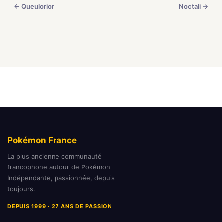
← Queulorior
Noctali →
Pokémon France
La plus ancienne communauté
francophone autour de Pokémon.
Indépendante, passionnée, depuis
toujours.
DEPUIS 1999 · 27 ANS DE PASSION