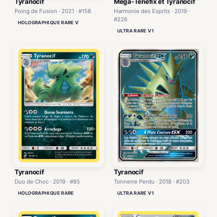
Tyranocif
Méga-Ténéfix et Tyranocif
Poing de Fusion · 2021 · #158
Harmonie des Esprits · 2019 ·
#226
HOLOGRAPHIQUE RARE V
ULTRA RARE V1
Tyranocif
Tyranocif
Tonnerre Perdu · 2018 · #203
Duo de Choc · 2019 · #85
ULTRA RARE V1
HOLOGRAPHIQUE RARE