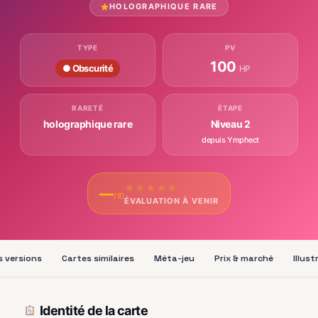
HOLOGRAPHIQUE RARE
TYPE
PV
100
● Obscurité
HP
RARETÉ
ÉTAPE
holographique rare
Niveau 2
depuis Ymphect
★
★
★
★
★
—
/10
ÉVALUATION À VENIR
s versions
Cartes similaires
Méta-jeu
Prix & marché
Illus
Identité de la carte