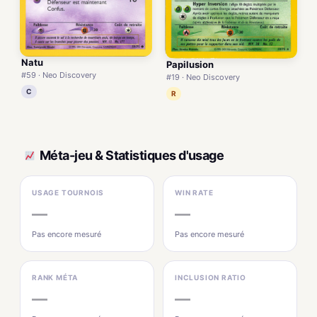
Natu
Papilusion
#59 · Neo Discovery
#19 · Neo Discovery
C
R
Méta-jeu & Statistiques d'usage
USAGE TOURNOIS
WIN RATE
—
—
Pas encore mesuré
Pas encore mesuré
RANK MÉTA
INCLUSION RATIO
—
—