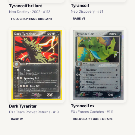
Tyranocif
Tyranocif brillant
Neo Discovery · #31
Neo Destiny · 2002 · #113
RARE V1
HOLOGRAPHIQUE BRILLANT
Tyranocif ex
Dark Tyranitar
EX : Forces Cachées · #111
EX : Team Rocket Returns · #19
HOLOGRAPHIQUE EX RARE
RARE V1