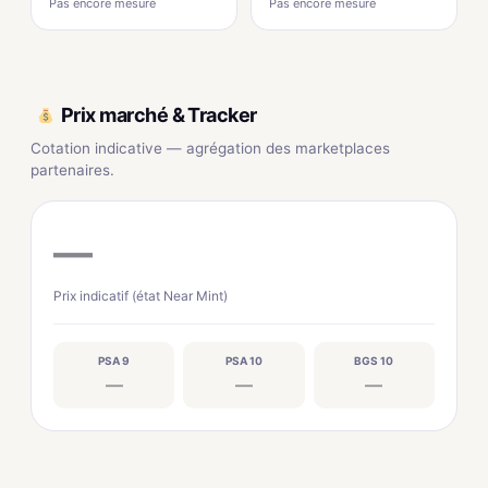
Pas encore mesuré
Pas encore mesuré
Prix marché & Tracker
Cotation indicative — agrégation des marketplaces
partenaires.
—
Prix indicatif (état Near Mint)
PSA 9
PSA 10
BGS 10
—
—
—