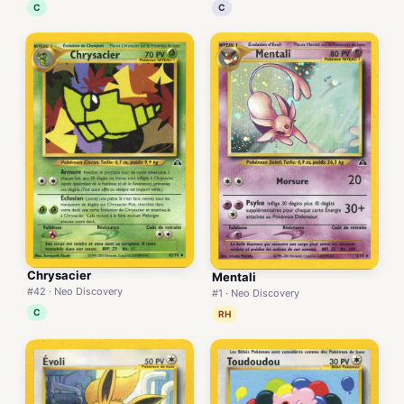
C
C
Chrysacier
Mentali
#42 · Neo Discovery
#1 · Neo Discovery
C
RH