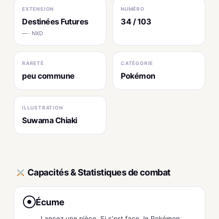
EXTENSION
NUMÉRO
Destinées Futures
34 / 103
— · NXD
RARETÉ
CATÉGORIE
peu commune
Pokémon
ILLUSTRATION
Suwama Chiaki
Capacités & Statistiques de combat
Écume
●
Lancez une pièce. Si c'est face, le Pokémon