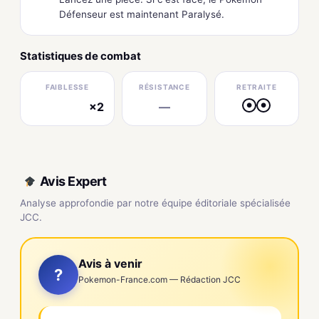
Défenseur est maintenant Paralysé.
Statistiques de combat
FAIBLESSE
RÉSISTANCE
RETRAITE
×2
—
●
●
électrique
Avis Expert
Analyse approfondie par notre équipe éditoriale spécialisée
JCC.
Avis à venir
?
Pokemon-France.com — Rédaction JCC