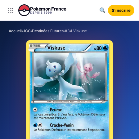
Aller au contenu
Pokémon France
S'inscrire
DEPUIS 1999
Accueil
›
JCC
›
Destinées Futures
›
#34 Viskuse