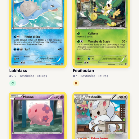
Lokhlass
Feuiloutan
#26 · Destinées Futures
#7 · Destinées Futures
C
R