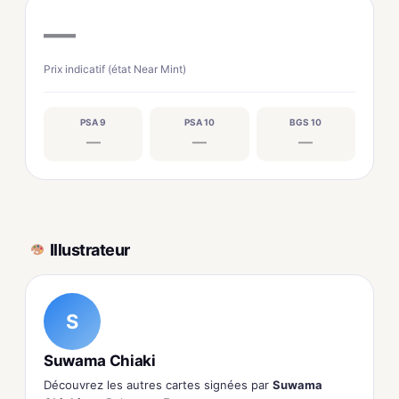
—
Prix indicatif (état Near Mint)
PSA 9
PSA 10
BGS 10
—
—
—
Illustrateur
S
Suwama Chiaki
Découvrez les autres cartes signées par
Suwama