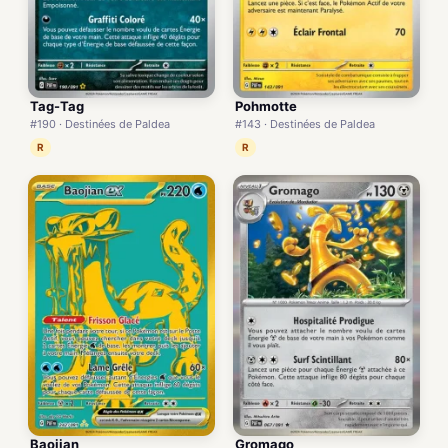
Tag-Tag
Pohmotte
#190 · Destinées de Paldea
#143 · Destinées de Paldea
R
R
Baojian
Gromago