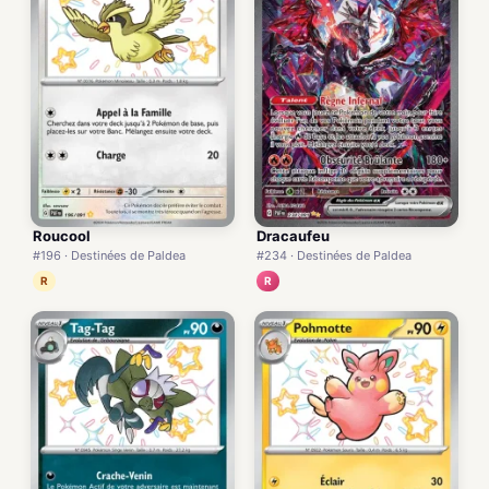
Roucool
Dracaufeu
#196 · Destinées de Paldea
#234 · Destinées de Paldea
R
R