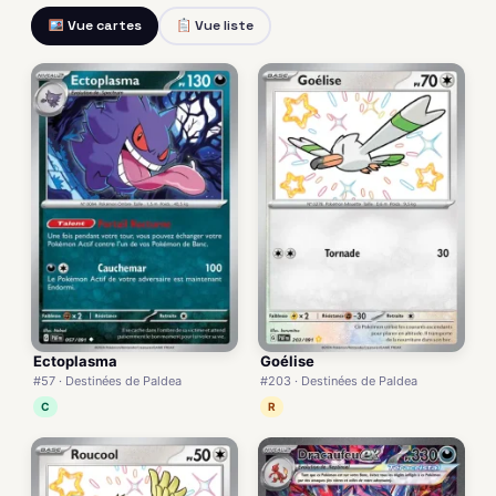
Vue cartes
Vue liste
Ectoplasma
Goélise
#57 · Destinées de Paldea
#203 · Destinées de Paldea
C
R