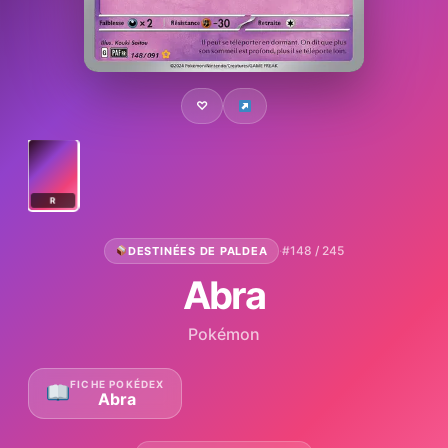
♡
R
·
#148 / 245
DESTINÉES DE PALDEA
Abra
Pokémon
FICHE POKÉDEX
Abra