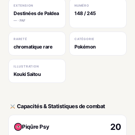
EXTENSION
NUMÉRO
Destinées de Paldea
148 / 245
— · PAF
RARETÉ
CATÉGORIE
chromatique rare
Pokémon
ILLUSTRATION
Kouki Saitou
Capacités & Statistiques de combat
20
Piqûre Psy