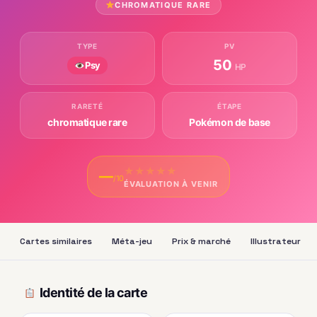
CHROMATIQUE RARE
TYPE
PV
50
Psy
HP
RARETÉ
ÉTAPE
chromatique rare
Pokémon de base
★
★
★
★
★
—
/10
ÉVALUATION À VENIR
Cartes similaires
Méta-jeu
Prix & marché
Illustrateur
Identité de la carte