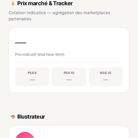
Prix marché & Tracker
Cotation indicative — agrégation des marketplaces
partenaires.
—
Prix indicatif (état Near Mint)
PSA 9
PSA 10
BGS 10
—
—
—
Illustrateur