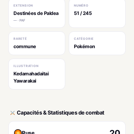
EXTENSION
NUMÉRO
Destinées de Paldea
51 / 245
— · PAF
RARETÉ
CATÉGORIE
commune
Pokémon
ILLUSTRATION
Kedamahadaitai
Yawarakai
Capacités & Statistiques de combat
20
Ruse