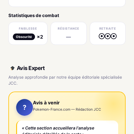
Statistiques de combat
FAIBLESSE
RÉSISTANCE
RETRAITE
×2
—
●
●
●
Obscurité
Avis Expert
Analyse approfondie par notre équipe éditoriale spécialisée
JCC.
Avis à venir
?
Pokemon-France.com — Rédaction JCC
« Cette section accueillera l'analyse