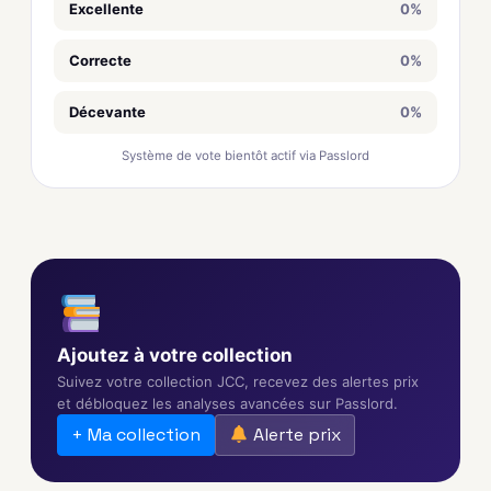
Excellente
0%
Correcte
0%
Décevante
0%
Système de vote bientôt actif via Passlord
Ajoutez à votre collection
Suivez votre collection JCC, recevez des alertes prix
et débloquez les analyses avancées sur Passlord.
+ Ma collection
Alerte prix