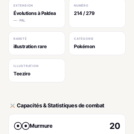
EXTENSION
NUMÉRO
Évolutions à Paldea
214 / 279
— · PAL
RARETÉ
CATÉGORIE
illustration rare
Pokémon
ILLUSTRATION
Teeziro
Capacités & Statistiques de combat
20
Murmure
●
●