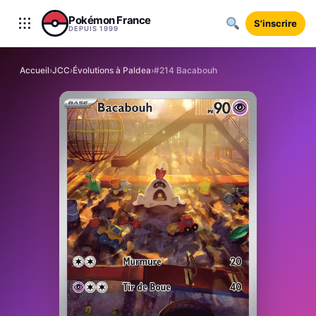
Aller au contenu
Pokémon France
S'inscrire
DEPUIS 1999
Accueil
›
JCC
›
Évolutions à Paldea
›
#214 Bacabouh