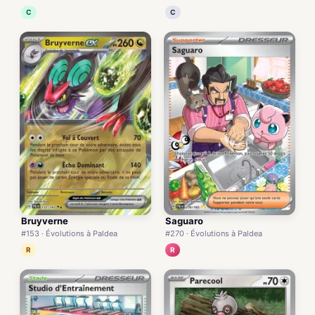
C
C
Bruyverne
Saguaro
#153 · Évolutions à Paldea
#270 · Évolutions à Paldea
R
R