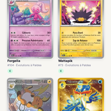
Forgella
Wattapik
#104 · Évolutions à Paldea
#73 · Évolutions à Paldea
C
C