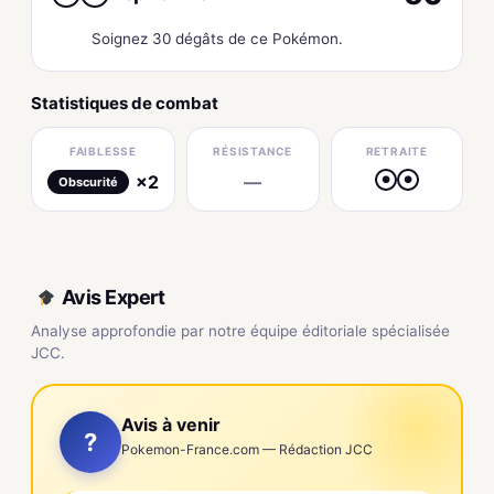
Soignez 30 dégâts de ce Pokémon.
Statistiques de combat
FAIBLESSE
RÉSISTANCE
RETRAITE
×2
—
●
●
Obscurité
Avis Expert
Analyse approfondie par notre équipe éditoriale spécialisée
JCC.
Avis à venir
?
Pokemon-France.com — Rédaction JCC