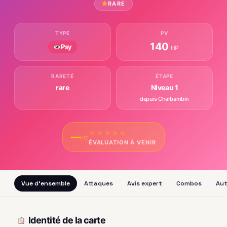
RARE
TYPE
PV
140
Psy
HP
RARETÉ
ÉTAPE
rare
Niveau 1
depuis Charbambin
★
★
★
★
★
—
/10
ÉVALUATION À VENIR
Vue d'ensemble
Attaques
Avis expert
Combos
Aut
Identité de la carte