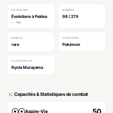
EXTENSION
NUMÉRO
Évolutions à Paldea
98 / 279
— · PAL
RARETÉ
CATÉGORIE
rare
Pokémon
ILLUSTRATION
Ryota Murayama
Capacités & Statistiques de combat
50
Aspire-Vie
●
●