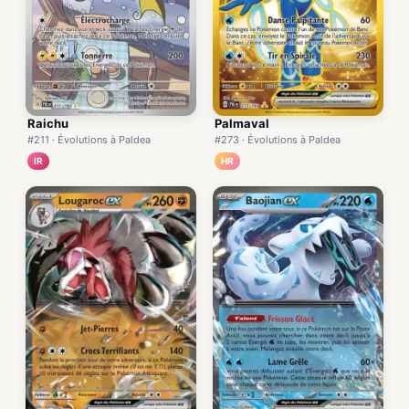
Raichu
Palmaval
#211 · Évolutions à Paldea
#273 · Évolutions à Paldea
IR
HR