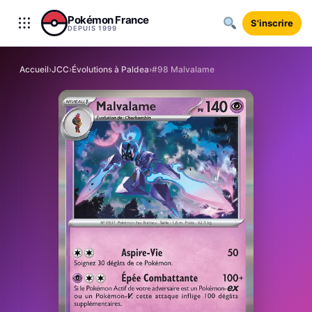
Aller au contenu
Pokémon France
S'inscrire
DEPUIS 1999
Accueil
›
JCC
›
Évolutions à Paldea
›
#98 Malvalame