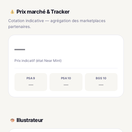
Prix marché & Tracker
Cotation indicative — agrégation des marketplaces
partenaires.
—
Prix indicatif (état Near Mint)
PSA 9
PSA 10
BGS 10
—
—
—
Illustrateur