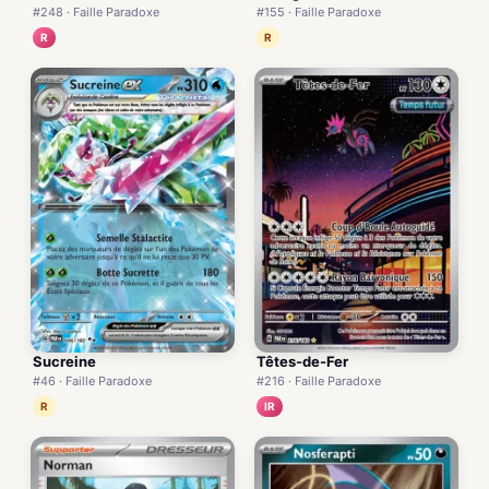
#248 · Faille Paradoxe
#155 · Faille Paradoxe
R
R
Sucreine
Têtes-de-Fer
#46 · Faille Paradoxe
#216 · Faille Paradoxe
R
IR