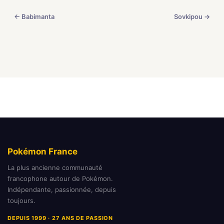
← Babimanta
Sovkipou →
Pokémon France
La plus ancienne communauté
francophone autour de Pokémon.
Indépendante, passionnée, depuis
toujours.
DEPUIS 1999 · 27 ANS DE PASSION