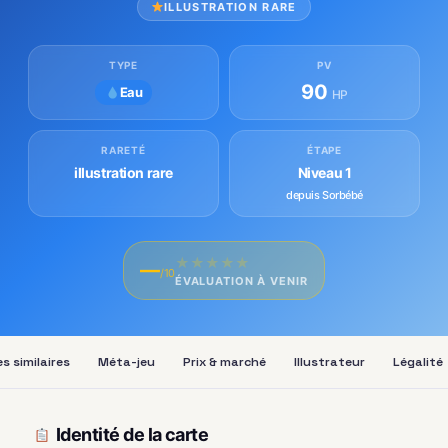
ILLUSTRATION RARE
TYPE
PV
90
Eau
HP
RARETÉ
ÉTAPE
illustration rare
Niveau 1
depuis Sorbébé
★
★
★
★
★
—
/10
ÉVALUATION À VENIR
s similaires
Méta-jeu
Prix & marché
Illustrateur
Légalité
Identité de la carte