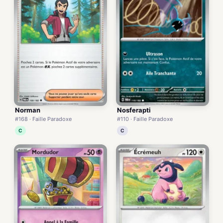
Norman
Nosferapti
#168 · Faille Paradoxe
#110 · Faille Paradoxe
C
C