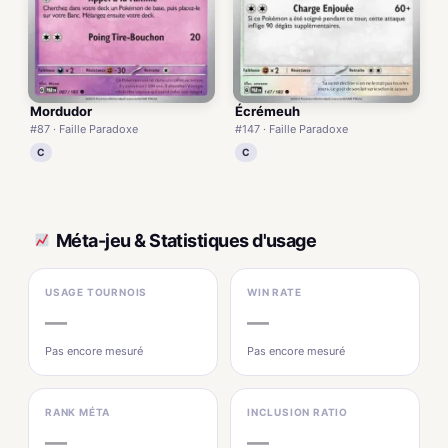
Mordudor
Écrémeuh
#87 · Faille Paradoxe
#147 · Faille Paradoxe
C
C
Méta-jeu & Statistiques d'usage
USAGE TOURNOIS
WIN RATE
—
—
Pas encore mesuré
Pas encore mesuré
RANK MÉTA
INCLUSION RATIO
—
—