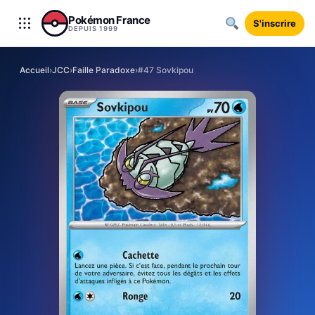
Aller au contenu
Pokémon France
S'inscrire
DEPUIS 1999
Accueil
›
JCC
›
Faille Paradoxe
›
#47 Sovkipou