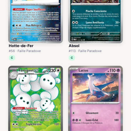
Hotte-de-Fer
Absol
#56 · Faille Paradoxe
#113 · Faille Paradoxe
C
C