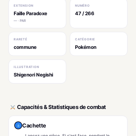
EXTENSION
NUMÉRO
Faille Paradoxe
47 / 266
— · PAR
RARETÉ
CATÉGORIE
commune
Pokémon
ILLUSTRATION
Shigenori Negishi
Capacités & Statistiques de combat
Cachette
Lancez une pièce. Si c'est face, pendant le