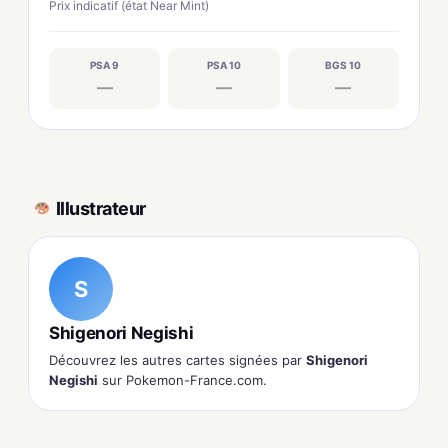
Prix indicatif (état Near Mint)
PSA 9
PSA 10
BGS 10
—
—
—
Illustrateur
S
Shigenori Negishi
Découvrez les autres cartes signées par
Shigenori
Negishi
sur Pokemon-France.com.