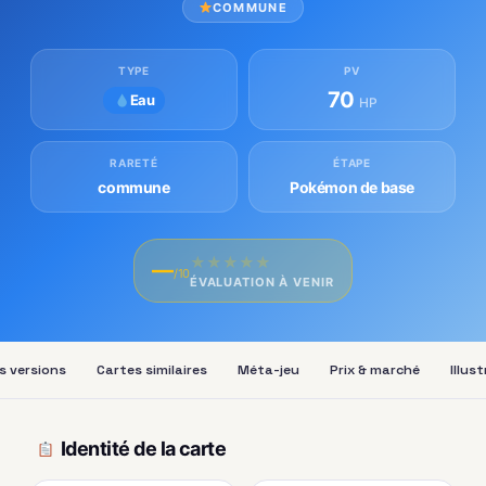
COMMUNE
TYPE
PV
70
Eau
HP
RARETÉ
ÉTAPE
commune
Pokémon de base
★
★
★
★
★
—
/10
ÉVALUATION À VENIR
s versions
Cartes similaires
Méta-jeu
Prix & marché
Illus
Identité de la carte