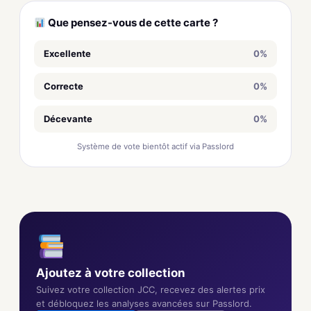
Que pensez-vous de cette carte ?
Excellente
0%
Correcte
0%
Décevante
0%
Système de vote bientôt actif via Passlord
Ajoutez à votre collection
Suivez votre collection JCC, recevez des alertes prix
et débloquez les analyses avancées sur Passlord.