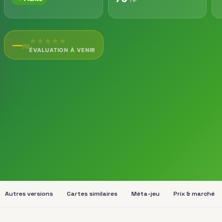
★
★
★
★
★
—
/10
ÉVALUATION À VENIR
Autres versions
Cartes similaires
Méta-jeu
Prix & marché