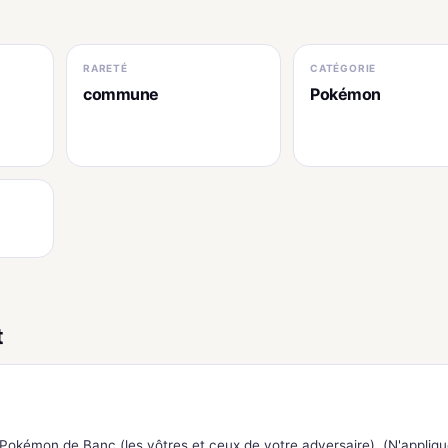
RARETÉ
CATÉGORIE
commune
Pokémon
t
 Pokémon de Banc (les vôtres et ceux de votre adversaire). (N'appliqu