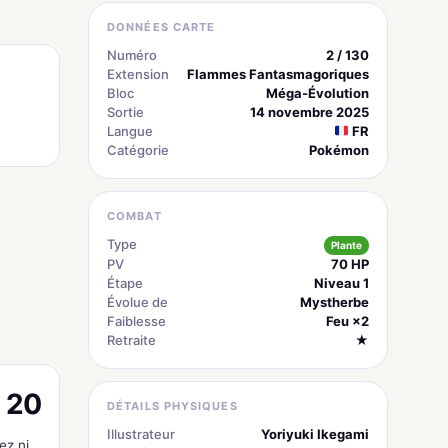
DONNÉES CARTE
Numéro
2 / 130
Extension
Flammes Fantasmagoriques
Bloc
Méga-Évolution
Sortie
14 novembre 2025
Langue
FR
Catégorie
Pokémon
COMBAT
Type
Plante
PV
70 HP
Étape
Niveau 1
Évolue de
Mystherbe
Faiblesse
Feu ×2
Retraite
★
20
DÉTAILS PHYSIQUES
Illustrateur
Yoriyuki Ikegami
ez ni