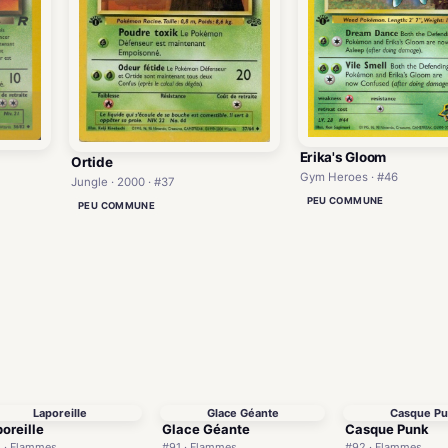
Erika's Gloom
Ortide
Gym Heroes · #46
Jungle · 2000 · #37
PEU COMMUNE
PEU COMMUNE
)
Laporeille
Glace Géante
Casque P
oreille
Glace Géante
Casque Punk
 · Flammes
#91 · Flammes
#92 · Flammes