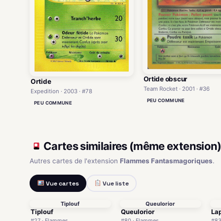
Ortide obscur
Ortide
Team Rocket · 2001 · #36
Expedition · 2003 · #78
PEU COMMUNE
PEU COMMUNE
Cartes similaires (même extension
Autres cartes de l'extension
Flammes Fantasmagoriques
.
Vue cartes
Vue liste
Tiplouf
Queulorior
Tiplouf
Queulorior
Lap
#27 · Flammes
#80 · Flammes
#83