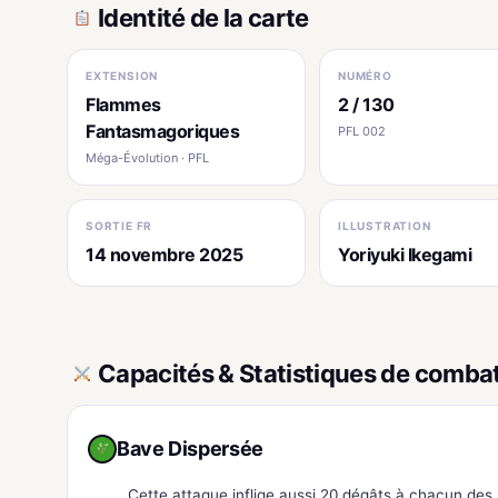
Identité de la carte
EXTENSION
NUMÉRO
Flammes
2 / 130
Fantasmagoriques
PFL 002
Méga-Évolution · PFL
SORTIE FR
ILLUSTRATION
14 novembre 2025
Yoriyuki Ikegami
Capacités & Statistiques de comba
Bave Dispersée
Cette attaque inflige aussi 20 dégâts à chacun des