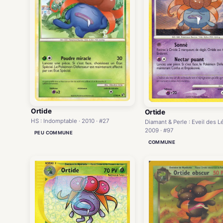
Ortide
Ortide
HS : Indomptable · 2010 · #27
Diamant & Perle : Eveil des L
2009 · #97
PEU COMMUNE
COMMUNE