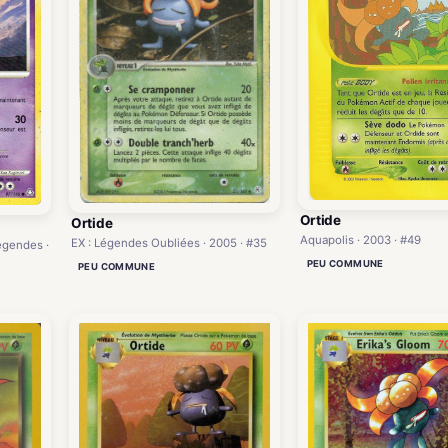
Ortide
Ortide
Aquapolis · 2003 · #49
EX : Légendes Oubliées · 2005 · #35
égendes ·
PEU COMMUNE
PEU COMMUNE