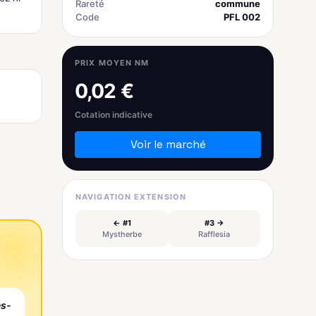
Rareté
commune
Code
PFL 002
PRIX MOYEN NM
0,02 €
Cotation indicative
Voir le marché
NAVIGATION EXTENSION
← #1
#3 →
Mystherbe
Rafflesia
es-