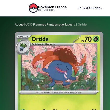
Aller au contenu
Pokémon France
Jeux & Guides
▾
DEPUIS 1999
Accueil
›
JCC
›
Flammes Fantasmagoriques
›
#2 Ortide