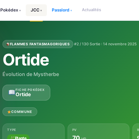
Actualités
Pokédex
JCC
Passlord
▾
▾
▾
·
#2 / 130
·
Sortie : 14 novembre 2025
FLAMMES FANTASMAGORIQUES
Ortide
Évolution de Mystherbe
FICHE POKÉDEX
Ortide
COMMUNE
TYPE
PV
70
Plante
HP