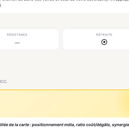
)
RÉSISTANCE
RETRAITE
—
●
 JCC.
aillée de la carte : positionnement méta, ratio coût/dégâts, synergi