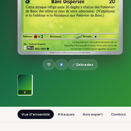
♡
Zebradex
C
Vue d'ensemble
Attaques
Avis expert
Combos