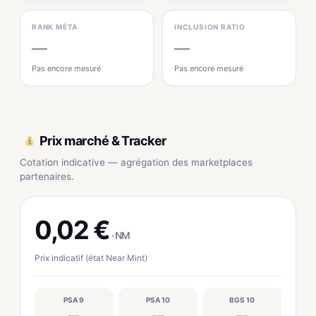
RANK MÉTA
INCLUSION RATIO
—
—
Pas encore mesuré
Pas encore mesuré
Prix marché & Tracker
Cotation indicative — agrégation des marketplaces
partenaires.
0,02 €
· NM
Prix indicatif (état Near Mint)
PSA 9
PSA 10
BGS 10
—
—
—