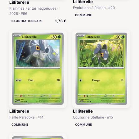
Lilliterelle
Lilliterelle
Évolutions à Paldea · #20
Flammes Fantasmagoriques ·
2025 · #96
COMMUNE
1,73 €
ILLUSTRATION RARE
Lilliterelle
Lilliterelle
Faille Paradoxe · #14
Couronne Stellaire · #15
COMMUNE
COMMUNE