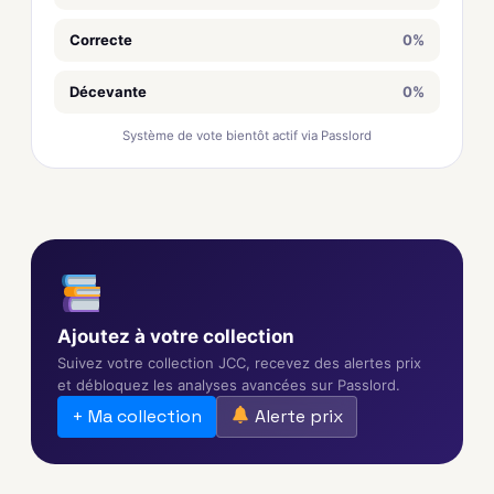
Correcte
0%
Décevante
0%
Système de vote bientôt actif via Passlord
Ajoutez à votre collection
Suivez votre collection JCC, recevez des alertes prix
et débloquez les analyses avancées sur Passlord.
+ Ma collection
Alerte prix