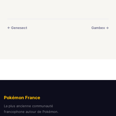
← Genesect
Gambex →
Pokémon France
La plus ancienne communauté
francophone autour de Pokémon.