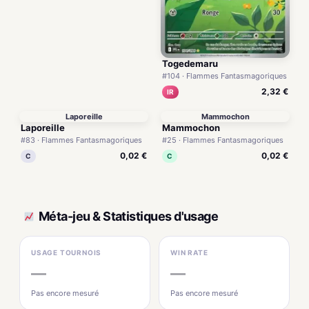
Togedemaru
#104 · Flammes Fantasmagoriques
2,32 €
IR
Laporeille
Mammochon
Laporeille
Mammochon
#83 · Flammes Fantasmagoriques
#25 · Flammes Fantasmagoriques
0,02 €
0,02 €
C
C
Méta-jeu & Statistiques d'usage
USAGE TOURNOIS
WIN RATE
—
—
Pas encore mesuré
Pas encore mesuré