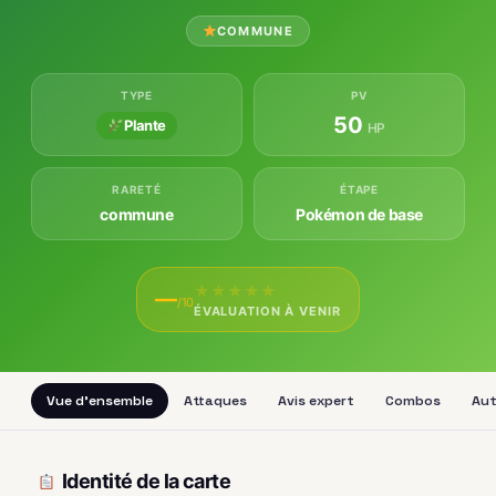
COMMUNE
TYPE
PV
50
Plante
HP
RARETÉ
ÉTAPE
commune
Pokémon de base
★
★
★
★
★
—
/10
ÉVALUATION À VENIR
Vue d'ensemble
Attaques
Avis expert
Combos
Aut
Identité de la carte