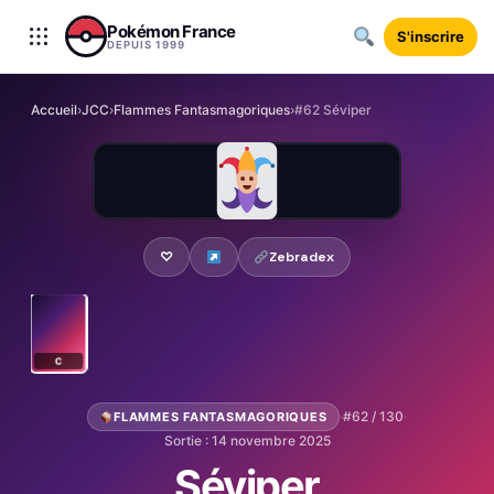
Aller au contenu
Pokémon France
S'inscrire
DEPUIS 1999
Accueil
›
JCC
›
Flammes Fantasmagoriques
›
#62 Séviper
♡
Zebradex
C
·
#62 / 130
·
FLAMMES FANTASMAGORIQUES
Sortie : 14 novembre 2025
Séviper