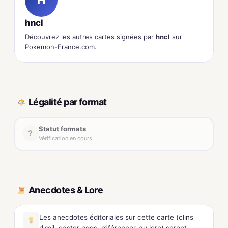
H
hncl
Découvrez les autres cartes signées par
hncl
sur
Pokemon-France.com.
Légalité par format
Statut formats
?
Vérification en cours
Anecdotes & Lore
Les anecdotes éditoriales sur cette carte (clins
d'œil, easter eggs, références au lore) seront