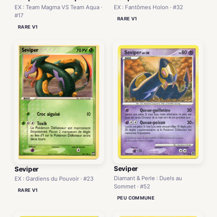
EX : Fantômes Holon · #32
EX : Team Magma VS Team Aqua ·
#17
RARE V1
RARE V1
Seviper
Seviper
Diamant & Perle : Duels au
EX : Gardiens du Pouvoir · #23
Sommet · #52
RARE V1
PEU COMMUNE