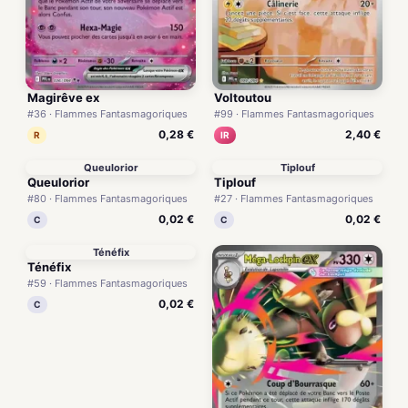
Magirêve ex
Voltoutou
#36 · Flammes Fantasmagoriques
#99 · Flammes Fantasmagoriques
0,28 €
2,40 €
R
IR
Queulorior
Tiplouf
Queulorior
Tiplouf
#80 · Flammes Fantasmagoriques
#27 · Flammes Fantasmagoriques
0,02 €
0,02 €
C
C
Ténéfix
Ténéfix
#59 · Flammes Fantasmagoriques
0,02 €
C