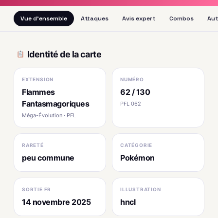
Vue d'ensemble
Attaques
Avis expert
Combos
Aut
Identité de la carte
EXTENSION
NUMÉRO
Flammes
62 / 130
Fantasmagoriques
PFL 062
Méga-Évolution · PFL
RARETÉ
CATÉGORIE
peu commune
Pokémon
SORTIE FR
ILLUSTRATION
14 novembre 2025
hncl