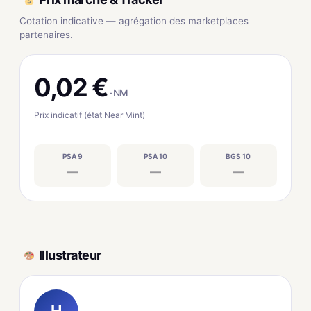
Cotation indicative — agrégation des marketplaces
partenaires.
0,02 €
· NM
Prix indicatif (état Near Mint)
PSA 9
PSA 10
BGS 10
—
—
—
Illustrateur