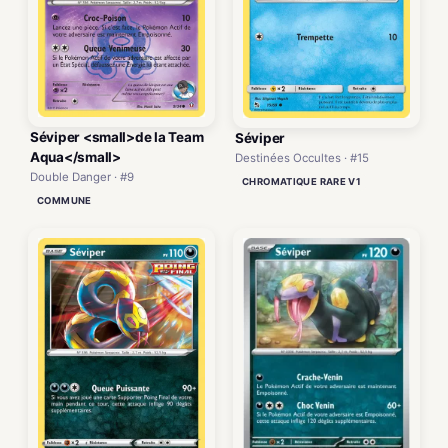
Séviper <small>de la Team
Séviper
Aqua</small>
Destinées Occultes · #15
Double Danger · #9
CHROMATIQUE RARE V1
COMMUNE