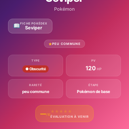
Pokémon
FICHE POKÉDEX
Seviper
PEU COMMUNE
TYPE
PV
120
● Obscurité
HP
RARETÉ
ÉTAPE
peu commune
Pokémon de base
★
★
★
★
★
—
/10
ÉVALUATION À VENIR