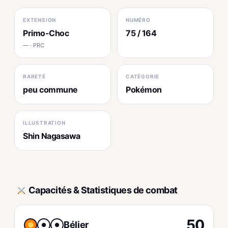
EXTENSION
NUMÉRO
Primo-Choc
75 / 164
— · PRC
RARETÉ
CATÉGORIE
peu commune
Pokémon
ILLUSTRATION
Shin Nagasawa
Capacités & Statistiques de combat
50
Bélier
●
●