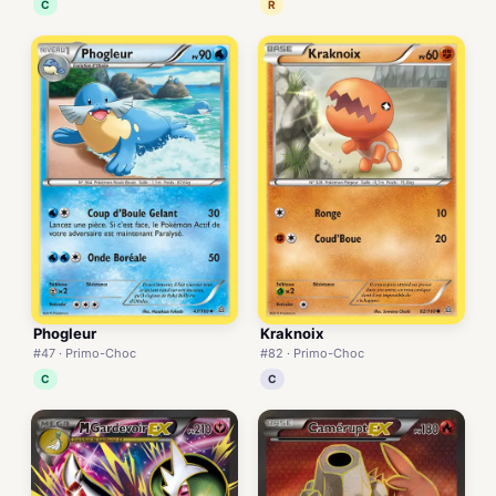
C
R
Phogleur
Kraknoix
#47 · Primo-Choc
#82 · Primo-Choc
C
C