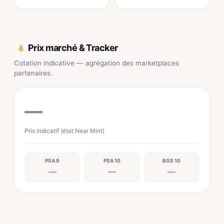
Prix marché & Tracker
Cotation indicative — agrégation des marketplaces
partenaires.
—
Prix indicatif (état Near Mint)
PSA 9
PSA 10
BGS 10
—
—
—