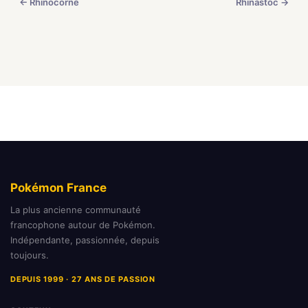
← Rhinocorne
Rhinastoc →
Pokémon France
La plus ancienne communauté
francophone autour de Pokémon.
Indépendante, passionnée, depuis
toujours.
DEPUIS 1999 · 27 ANS DE PASSION