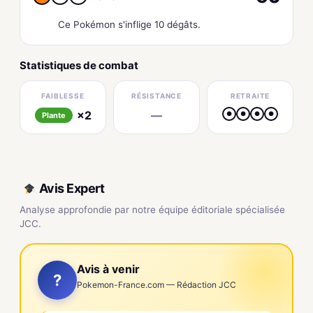
Ce Pokémon s'inflige 10 dégâts.
Statistiques de combat
FAIBLESSE
RÉSISTANCE
RETRAITE
×2
—
●
●
●
●
Plante
Avis Expert
Analyse approfondie par notre équipe éditoriale spécialisée
JCC.
Avis à venir
?
Pokemon-France.com — Rédaction JCC