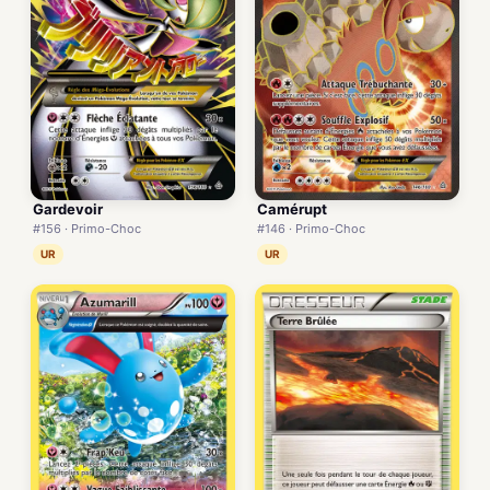
Gardevoir
Camérupt
#156 · Primo-Choc
#146 · Primo-Choc
UR
UR