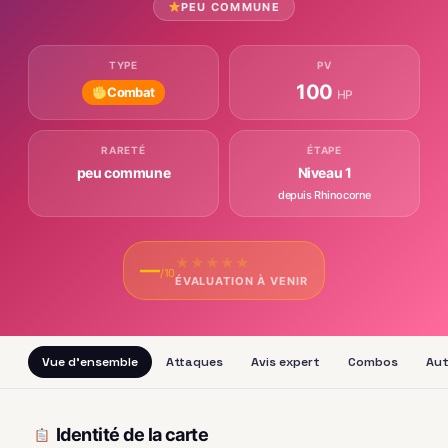
PEU COMMUNE
TYPE
PV
100
Combat
HP
RARETÉ
ÉTAPE
peu commune
Niveau 1
depuis Rhinocorne
★
★
★
★
★
—
/10
ÉVALUATION À VENIR
Vue d'ensemble
Attaques
Avis expert
Combos
Aut
Identité de la carte