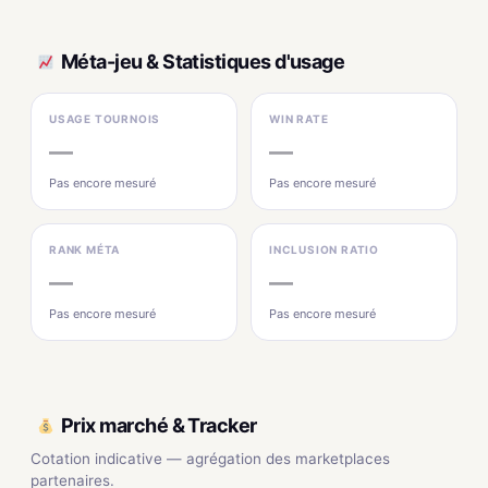
Méta-jeu & Statistiques d'usage
USAGE TOURNOIS
WIN RATE
—
—
Pas encore mesuré
Pas encore mesuré
RANK MÉTA
INCLUSION RATIO
—
—
Pas encore mesuré
Pas encore mesuré
Prix marché & Tracker
Cotation indicative — agrégation des marketplaces
partenaires.