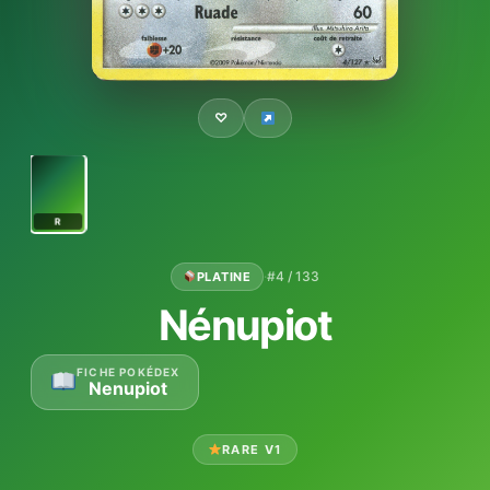
♡
R
·
#4 / 133
PLATINE
Nénupiot
FICHE POKÉDEX
Nenupiot
RARE V1