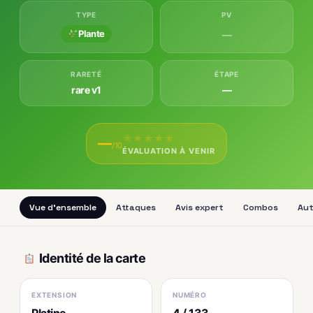
TYPE
PV
Plante
—
RARETÉ
ÉTAPE
rare v1
—
★
★
★
★
★
—
/10
ÉVALUATION À VENIR
Vue d'ensemble
Attaques
Avis expert
Combos
Aut
Identité de la carte
EXTENSION
NUMÉRO
Platine
4 / 133