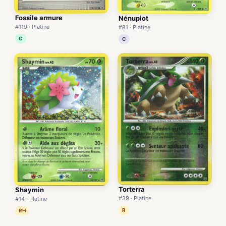
Fossile armure
Nénupiot
#119 · Platine
#81 · Platine
C
C
Torterra
Shaymin
#39 · Platine
#14 · Platine
R
RH