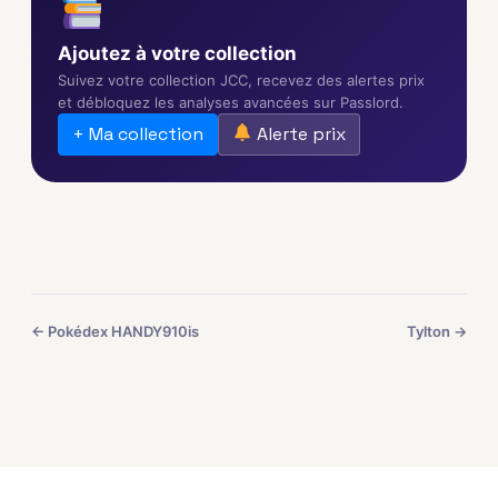
Ajoutez à votre collection
Suivez votre collection JCC, recevez des alertes prix
et débloquez les analyses avancées sur Passlord.
+ Ma collection
Alerte prix
← Pokédex HANDY910is
Tylton →