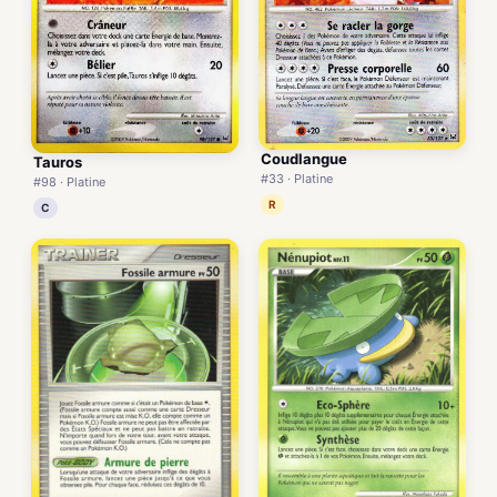
Coudlangue
Tauros
#33 · Platine
#98 · Platine
R
C