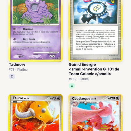
Gain d'Énergie
Tadmorv
<small>Invention G-101 de
#75 · Platine
Team Galaxie</small>
C
#116 · Platine
C