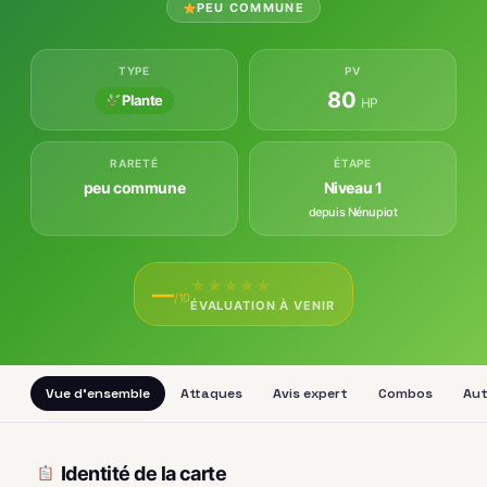
PEU COMMUNE
TYPE
PV
80
Plante
HP
RARETÉ
ÉTAPE
peu commune
Niveau 1
depuis Nénupiot
★
★
★
★
★
—
/10
ÉVALUATION À VENIR
Vue d'ensemble
Attaques
Avis expert
Combos
Aut
Identité de la carte