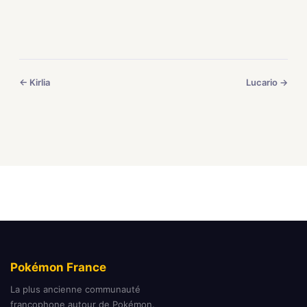
← Kirlia
Lucario →
Pokémon France
La plus ancienne communauté
francophone autour de Pokémon.