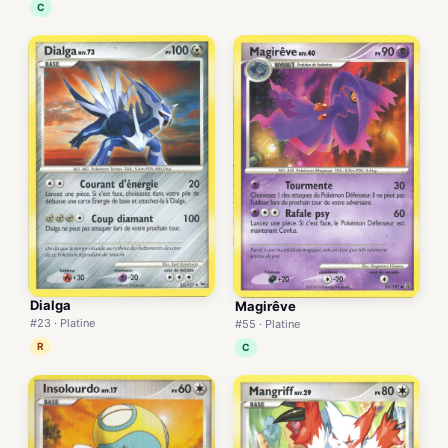
C
Dialga
Magirêve
#23 · Platine
#55 · Platine
R
C