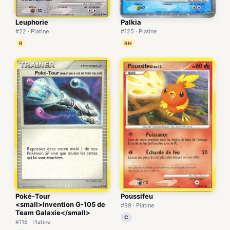
Palkia
Leuphorie
#125 · Platine
#22 · Platine
RH
R
Poussifeu
Poké-Tour
<small>Invention G-105 de
#99 · Platine
Team Galaxie</small>
C
#118 · Platine