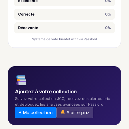
Excellente
0%
Correcte
0%
Décevante
0%
Système de vote bientôt actif via Passlord
Ajoutez à votre collection
Suivez votre collection JCC, recevez des alertes prix
et débloquez les analyses avancées sur Passlord.
+ Ma collection
Alerte prix