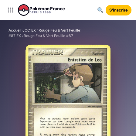
Aller au contenu
Pokémon France
S'inscrire
DEPUIS 1999
Accueil
›
JCC
›
EX : Rouge Feu & Vert Feuille
›
#87 EX : Rouge Feu & Vert Feuille #87