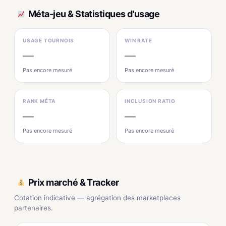
Méta-jeu & Statistiques d'usage
USAGE TOURNOIS
WIN RATE
—
—
Pas encore mesuré
Pas encore mesuré
RANK MÉTA
INCLUSION RATIO
—
—
Pas encore mesuré
Pas encore mesuré
Prix marché & Tracker
Cotation indicative — agrégation des marketplaces
partenaires.