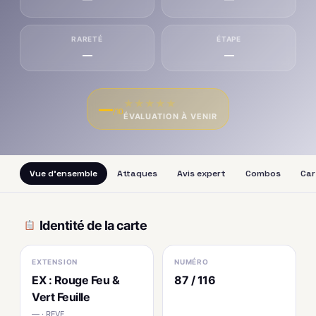
RARETÉ
ÉTAPE
—
—
★
★
★
★
★
—
/10
ÉVALUATION À VENIR
Vue d'ensemble
Attaques
Avis expert
Combos
Car
Identité de la carte
EXTENSION
NUMÉRO
EX : Rouge Feu &
87 / 116
Vert Feuille
— · RFVF