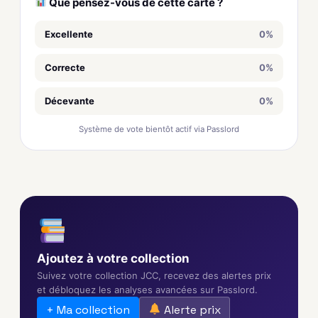
Que pensez-vous de cette carte ?
Excellente
0%
Correcte
0%
Décevante
0%
Système de vote bientôt actif via Passlord
Ajoutez à votre collection
Suivez votre collection JCC, recevez des alertes prix
et débloquez les analyses avancées sur Passlord.
+ Ma collection
Alerte prix