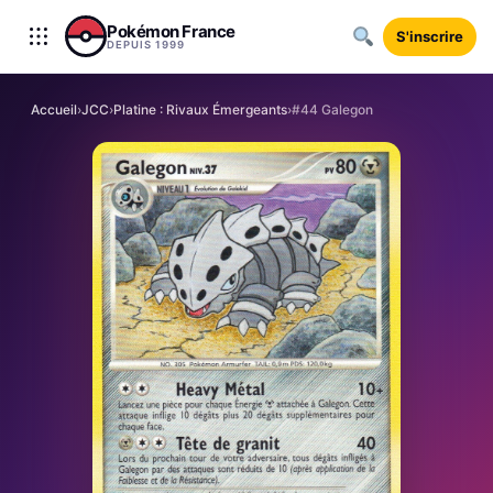
Aller au contenu
Pokémon France
S'inscrire
DEPUIS 1999
Accueil
›
JCC
›
Platine : Rivaux Émergeants
›
#44 Galegon