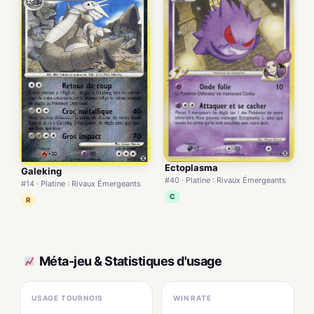
Ectoplasma
Galeking
#40 · Platine : Rivaux Émergeants
#14 · Platine : Rivaux Émergeants
C
R
Méta-jeu & Statistiques d'usage
USAGE TOURNOIS
WIN RATE