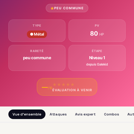
PEU COMMUNE
TYPE
PV
80
● Métal
HP
RARETÉ
ÉTAPE
peu commune
Niveau 1
depuis Galekid
★
★
★
★
★
—
/10
ÉVALUATION À VENIR
Vue d'ensemble
Attaques
Avis expert
Combos
Aut