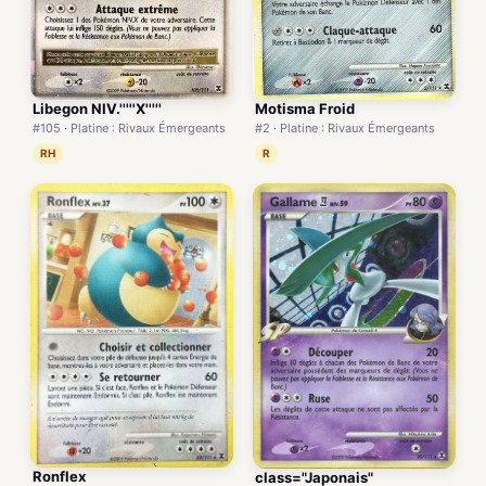
Libegon NIV.'''''X'''''
Motisma Froid
#105 · Platine : Rivaux Émergeants
#2 · Platine : Rivaux Émergeants
RH
R
Ronflex
class="Japonais"