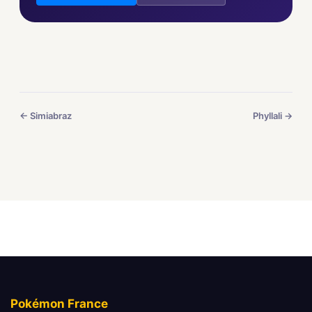
← Simiabraz
Phyllali →
Pokémon France