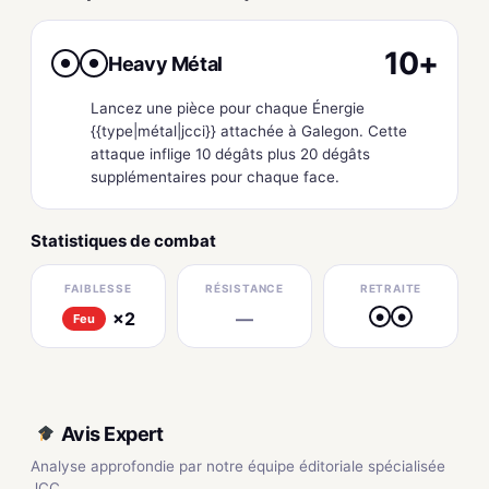
10+
Heavy Métal
●
●
Lancez une pièce pour chaque Énergie
{{type|métal|jcci}} attachée à Galegon. Cette
attaque inflige 10 dégâts plus 20 dégâts
supplémentaires pour chaque face.
Statistiques de combat
FAIBLESSE
RÉSISTANCE
RETRAITE
×2
—
●
●
Feu
Avis Expert
Analyse approfondie par notre équipe éditoriale spécialisée
JCC.