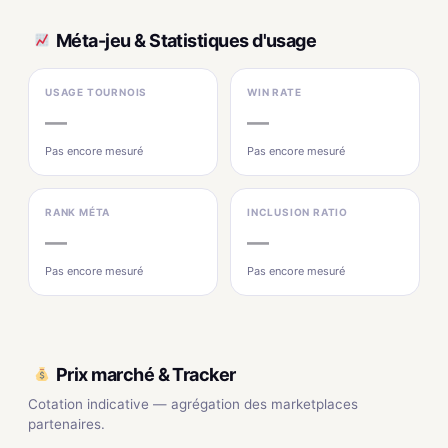
Méta-jeu & Statistiques d'usage
USAGE TOURNOIS
WIN RATE
—
—
Pas encore mesuré
Pas encore mesuré
RANK MÉTA
INCLUSION RATIO
—
—
Pas encore mesuré
Pas encore mesuré
Prix marché & Tracker
Cotation indicative — agrégation des marketplaces
partenaires.