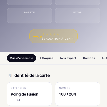
RARETÉ
ÉTAPE
—
—
★
★
★
★
★
—
/10
ÉVALUATION À VENIR
Vue d'ensemble
Attaques
Avis expert
Combos
Aut
Identité de la carte
EXTENSION
NUMÉRO
Poing de Fusion
108 / 284
— · FST